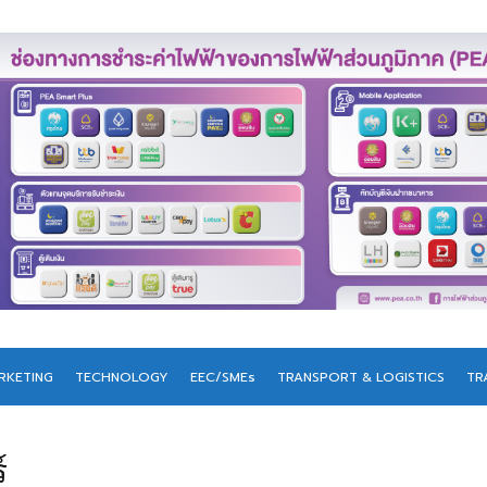
RKETING
TECHNOLOGY
EEC/SMEs
TRANSPORT & LOGISTICS
TR
์