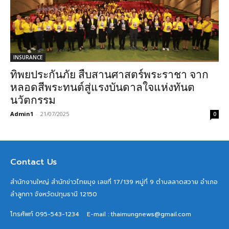
INSURANCE
ทิพยประกันภัย สืบสานศาสตร์พระราชา จาก
หลอดสีพระทนต์สู่แรงบันดาลใจแห่งทันต
นวัตกรรม
Admin1
-
21/07/2025
0
Contact Us
สำนักงานใหญ่ สำนักข่าวไทยมุง เลขที่ 17/139 หมู่ที่ 9 ตำบลลาดสวาย อำเภอ
ลำลูกกา จังหวัดปทุมธานี 12150
โทรศัพท์ 095-543-1234
E-mail : thaimungnews@gmail.com