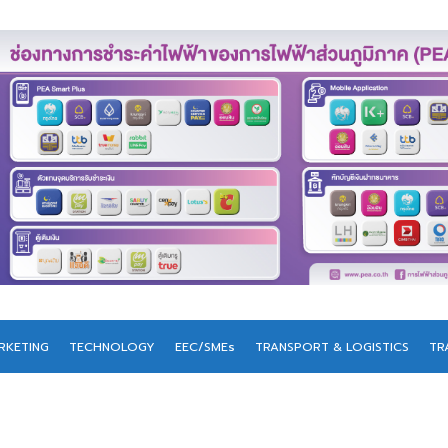
RKETING
TECHNOLOGY
EEC/SMEs
TRANSPORT & LOGISTICS
TR