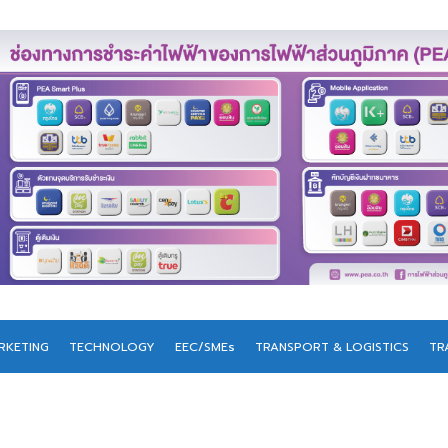
RKETING
TECHNOLOGY
EEC/SMEs
TRANSPORT & LOGISTICS
TR