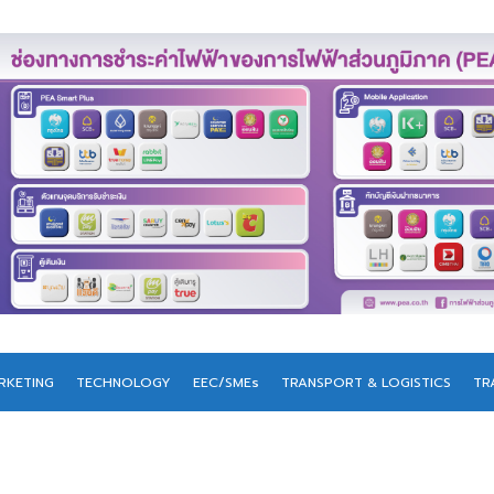
RKETING
TECHNOLOGY
EEC/SMEs
TRANSPORT & LOGISTICS
TR