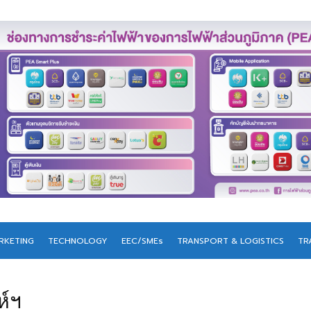
RKETING
TECHNOLOGY
EEC/SMEs
TRANSPORT & LOGISTICS
TR
ห์ฯ