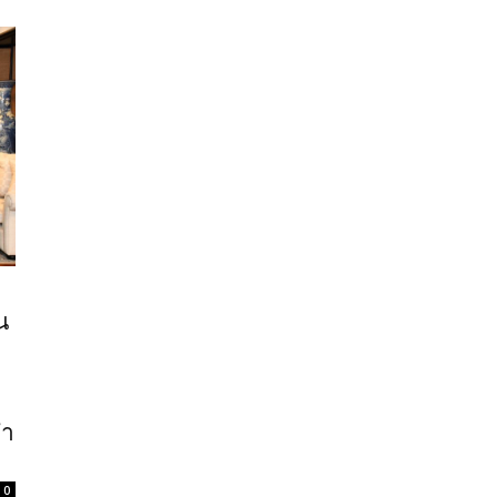
น
จำ
0