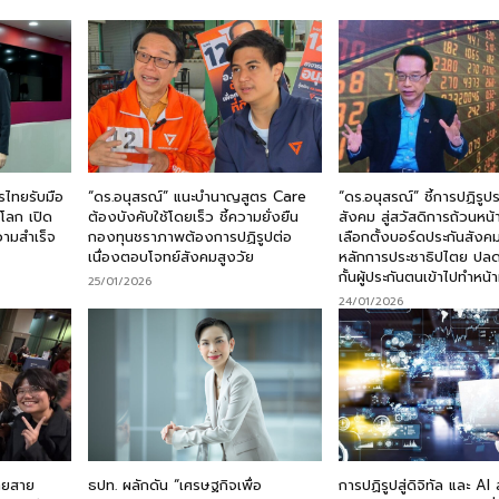
กรไทยรับมือ
“ดร.อนุสรณ์” แนะบำนาญสูตร Care
“ดร.อนุสรณ์” ชี้การปฏิรูป
โลก เปิด
ต้องบังคับใช้โดยเร็ว ชี้ความยั่งยืน
สังคม สู่สวัสดิการถ้วนหน้า
วามสำเร็จ
กองทุนชราภาพต้องการปฏิรูปต่อ
เลือกตั้งบอร์ดประกันสังค
เนื่องตอบโจทย์สังคมสูงวัย
หลักการประชาธิปไตย ปลด
กั้นผู้ประกันตนเข้าไปทำหน้า
25/01/2026
24/01/2026
ทยสาย
ธปท. ผลักดัน “เศรษฐกิจเพื่อ
การปฏิรูปสู่ดิจิทัล และ AI