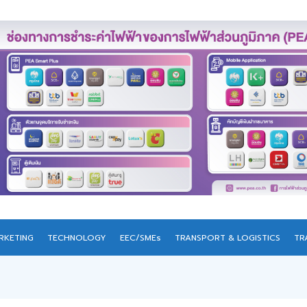
RKETING
TECHNOLOGY
EEC/SMEs
TRANSPORT & LOGISTICS
TR