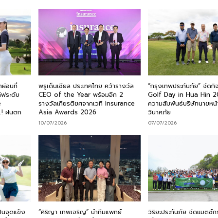
ผ่อนที่
พรูเด็นเชียล ประเทศไทย คว้ารางวัล
“กรุงเทพประกันภัย” จัดก
์ฟระดับ
CEO of the Year พร้อมอีก 2
Golf Day in Hua Hin 2
e
รางวัลเกียรติยศจากเวที Insurance
ความสัมพันธ์บริษัทนายหน้
…! ฝนตก
Asia Awards 2026
วินาศภัย
10/07/2026
07/07/2026
้นจุดแข็ง
“ศิริญา เทพเจริญ” นำทีมแพทย์
วิริยะประกันภัย จัดแมตซ์ก