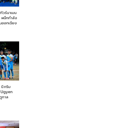
ฟทัวร์นาเมน
5 ผนึกกำลัง
ันออกเฉียง
บี.กริม
ล Ugyen
ดูกาล