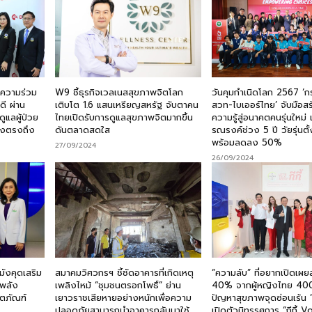
ความร่วม
W9 ชี้ธุรกิจเวลเนสสุขภาพจิตโลก
วันคุมกำเนิดโลก 2567 ‘ก
ี ผ่าน
เติบโต 1.6 แสนเหรียญสหรัฐ จับตาคน
สวท-ไบเออร์ไทย’ จับมือส
ูแลผู้ป่วย
ไทยเปิดรับการดูแลสุขภาพจิตมากขึ้น
ความรู้สู่อนาคตคนรุ่นใหม่
่งตรงถึง
ดันตลาดสดใส
รณรงค์ช่วง 5 ปี วัยรุ่นตั้
พร้อมลดลง 50%
27/09/2024
26/09/2024
ังคุดเสริม
สมาคมวิศวกรฯ ชี้ชัดอาคารที่เกิดเหตุ
“ความลับ” ที่อยากเปิดเ
 พลัง
เพลิงไหม้ “ชุมชนตรอกโพธิ์” ย่าน
40% จากผู้หญิงไทย 400
ิตภัณฑ์
เยาวราชเสียหายอย่างหนักเพื่อความ
ปัญหาสุขภาพจุดซ่อนเร้น ”
ปลอดภัยสามารถนำอาคารกลับมาใช้
เปิดตัวนิทรรศการ “กีกี้ 