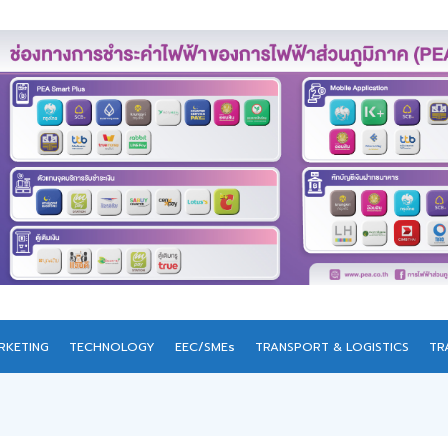
RKETING
TECHNOLOGY
EEC/SMEs
TRANSPORT & LOGISTICS
TR