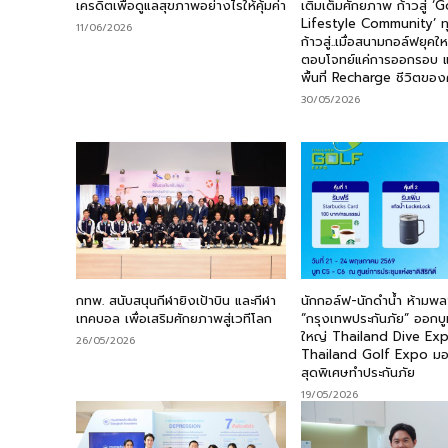
เครดิตเพื่อดูแลสุขภาพอย่างไรให้คุ้มค่า
เติมเต็มศักยภาพ ก้าวสู่ ‘
Lifestyle Community’ ทุ
11/06/2026
ก้าวสู่..เมื่อสนามกอล์ฟยุคใหม
ตอบโจทย์แค่การออกรอบ แ
พื้นที่ Recharge ชีวิตขอ
30/05/2026
กทพ. สนับสนุนกีฬายิงเป้าบิน และกีฬา
นักกอล์ฟ-นักดำน้ำ ห้ามพล
เทคบอล เพื่อเสริมศักยภาพสู่เวทีโลก
“กรุงเทพประกันภัย” ออกบ
ใหญ่ Thailand Dive Ex
26/05/2026
Thailand Golf Expo มอ
สุดพิเศษทำประกันภัย
19/05/2026