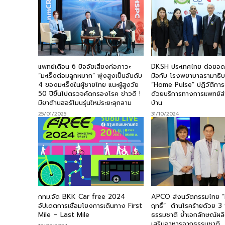
แพทย์เตือน 6 ปัจจัยเสี่ยงก่อภาวะ
DKSH ประเทศไทย ต่อยอด
“มะเร็งต่อมลูกหมาก” พุ่งสูงเป็นอันดับ
มือกับ โรงพยาบาลรามาธิบด
4 ของมะเร็งในผู้ชายไทย แนะผู้สูงวัย
“Home Pulse” ปฏิวัติการด
50 ปีขึ้นไปตรวจคัดกรองโรค ข่าวดี !
ด้วยบริการทางการแพทย์ส
มียาต้านฮอร์โมนรุ่นใหม่ระยะลุกลาม
บ้าน
25/01/2025
31/10/2024
กทม.จัด BKK Car free 2024
APCO ส่งนวัตกรรมไทย “ม
อัปเดตการเชื่อมโยงการเดินทาง First
ฤทธิ์” ต้านโรคร้ายดัวย 3
Mile – Last Mile
ธรรมชาติ ย้ำเอกลักษณ์ผล
เสริมอาหารจากธรรมชาติ