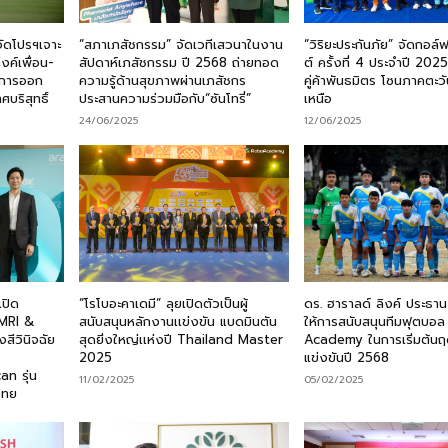
จัดโปรฯเจาะ
“สภาเภสัชกรรม” จัดเวทีเสวนาในงาน
“วิริยะประกันภัย” จัดกอล์
๊งค์เพื่อน-
สัปดาห์เภสัชกรรม ปี 2568 ถ่ายทอด
ต์ ครั้งที่ 4 ประจำปี 202
ะการออก
ความรู้ด้านสุขภาพผ่านเภสัชกร
คู่ค้าพันธมิตร โซนภาคตะว
บริสุทธิ์
ประสานความร่วมมือกับ“ซันโทรี่”
เหนือ
24/06/2025
12/06/2025
เปิด
“โรโบอะคาเดมี” ลุยเปิดตัวเป็นผู้
ดร. ฮาราลด์ ลิงค์ ประธาน 
MRI &
สนับสนุนหลักงานเเข่งขัน แบดมินตัน
ให้การสนับสนุนทีมฟุตบอ
สีวินิจฉัย
สุดยิ่งใหญ่เเห่งปี Thailand Master
Academy ในการเริ่มต้นฤ
2025
แข่งขันปี 2568
an รุ่น
11/02/2025
05/02/2025
ศไทย