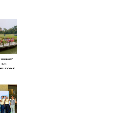
่สนามกอล์ฟ!
n และ
หรับทุกคน!