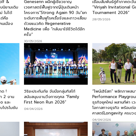
Golf &
Genesenn ผนึกผู้เชี่ยวชาญ
เชื่อมสัมพันธ์คู่ค้าภาคตะว
บนิยามเดิม
เวชศาสตร์ฟื้นฟูจากญี่ปุ่นเดินหน้า
“Viriyah Invitational G
่ ไม่ได้
โครงการ“Strong Again 90 วัน”ยก
Tournament 2026”
ต่คือ
ระดับการฟื้นฟูโรคเรื้อรังและภาวะเสื่อม
28/05/2026
งคนเมือง
ด้วยแนวคิด Regenerative
Medicine เพื่อ “กลับมาใช้ชีวิตได้อีก
ครั้ง”
30/05/2026
าด !
วิริยะประกันภัย จับมือกลุ่มทิสโก้
“ไพน์เฮิร์สท” พลิกภาพสนา
ูท 2 งาน
สนับสนุนงานวิ่งการกุศล “Family
Performance Playgrou
po และ
First Neon Run 2026”
ธุรกิจยุคใหม่ ผสานกีฬา เ
บโปรโมชัน
โอกาสทางธุรกิจ พร้อมต่อ
04/04/2026
ศาสตร์Longevity ครบว
04/04/2026