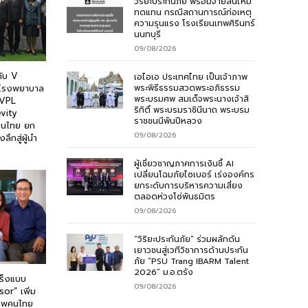
วิริยะประกันภัย พร้อมจ่ายสินไหม
ทดแทน กรณีสถานการณ์ก่อเหตุ
ความรุนแรง โรงเรียนเทพศิรินทร์
นนทบุรี
09/08/2026
ับ V
เอไอเอ ประเทศไทย เป็นเจ้าภาพ
พระพิธีธรรมสวดพระอภิธรรม
ือโรงพยาบาล
พระบรมศพ สมเด็จพระนางเจ้าสิ
UVPL
ริกิติ์ พระบรมราชินีนาถ พระบรม
evity
ราชชนนีพันปีหลวง
ในไทย ยก
09/08/2026
ลึกสู่ผู้นำ
ผู้เชี่ยวชาญภาคการเงินชี้ AI
เปลี่ยนโฉมภัยไซเบอร์ เร่งองค์กร
ยกระดับการบริหารความเสี่ยง
ตลอดห่วงโซ่พันธมิตร
09/08/2026
“วิริยะประกันภัย” ร่วมผลักดัน
เยาวชนสู่เวทีวิชาการด้านประกัน
ภัย “PSU Trang IBARM Talent
2026” ม.อ.ตรัง
เร็งแบบ
09/08/2026
sor” เพิ่ม
ภาพคนไทย