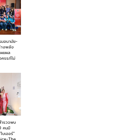
รมอนามัย-
ร้างพลัง
 เผยผล
งครรภ์ไม่
ผยสำรวจพบ
 คนมี
ไบเออร์”
Voice-The