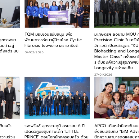
TQM มอบเงินสนับสนุน เพื่อ
ม.เกษตรฯ ลงนาม MOU ก
สุขภาพมา
พัฒนาการรักษาผู้ป่วยโรค Cystic
Precision Clinic ในเคร
มก้าวสู่
Fibrosis โรงพยาบาลรามาธิบดี
วิภาวดี เปิดหลักสูตร “K
ตั้งแต่ระบบ
Biohacking and Long
04/02/2026
Master Class” ครั้งแรก
ระดับองค์ความรู้สุขภาพเชิง
Longevity แห่งเอเชีย
27/01/2026
ินหน้า
รพ.พริ้นซ์ สุวรรณภูมิ ครบรอบ 6 ปี
APCO เดินหน้าป้องกันมะ
เปิดตัวศูนย์สุขภาพเด็ก ‘LITTLE
ยั่งยืนเสริมทีม “BIM Advi
ความร่วม
PRINCE’ ตอบโจทย์ทุกครอบครัว ด้วย
ขีดความสามารถดูแลสุข