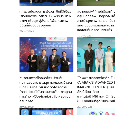
กทพ. สนับสนุนการพัฒนาพื้นที่สีเขียว
สนามกอล์ฟ “ไพน์เฮิร์สท” 
“สวนเทิดพระเกียรติ 72 พรรษา บาง
กลุ่มนักกอล์ฟ-นักธุรกิจ-แก
จากฯ เติมสุข สู่สังคม”เพื่อคุณภาพ
สายรักสุขภาพ และสุนทรีย
ชีวิตที่ยั่งยืนของชุมชน
รอบ ชวนมาร่วมสัมผัสอากาศ
และเสน่ห์ของกรีนยามเช้า
21/07/2025
11/07/2025
สมาคมแพทย์โรคหัวใจฯ ร่วมกับ
“โรงพยาบาลสัตว์อารักษ์” 
กระทรวงสาธารณสุข และแอสตร้าเซน
ตัวARAK’S ADVANCED 
เนก้า ประเทศไทย เปิดตัวโครงการ
IMAGING CENTER ศูนย์รัง
“ความร่วมมือในการยกระดับมาตรฐาน
สัตว์เลี้ยง ด้วย
การรักษาผู้ป่วยโรคหัวใจล้มเหลวแบบ
เทคโนโลยี MRI และ CT Sc
ครบวงจร”
ใหม่ ทันสมัยที่สุดในประเท
31/05/2025
22/05/2025