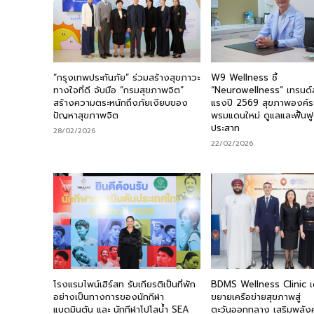
“กรุงเทพประกันภัย” ร่วมสร้างสุขภาวะ
W9 Wellness ชี้
ทางใจที่ดี จับมือ “กรมสุขภาพจิต”
“Neurowellness” เทรนด์
สร้างความตระหนักถึงภัยเงียบของ
แรงปี 2569 สุขภาพองค์รว
ปัญหาสุขภาพจิต
พรมแดนใหม่ ดูแลและฟื้นฟู
ประสาท
28/02/2026
22/02/2026
โรงแรมไพน์เฮิร์สท รับเกียรติเป็นที่พัก
BDMS Wellness Clinic เด
อย่างเป็นทางการของนักกีฬา
ขยายเครือข่ายสุขภาพสู่
แบดมินตัน และ นักกีฬาโปโลน้ำ SEA
ตะวันออกกลาง เสริมพลัง