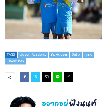
TAGS
Ugyen Academy
ทีมฟุตบอล
บีกริม
ภูฏาน
เมืองพูนาคา