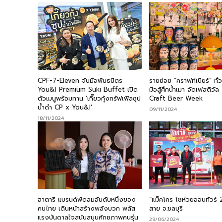
CPF-7-Eleven จับมือพันธมิตร
รายย่อย “คราฟท์เบียร์” ทั
You&I Premium Suki Buffet เปิด
มือสู้ศึกน้ำเมา จัดเฟสติวั
ตัวเมนูพร้อมทาน ‘เกี๊ยวกุ้งทรัฟเฟิลซุป
Craft Beer Week
น้ำดำ CP x You&I’
09/11/2024
18/11/2024
ฮาตาริ แบรนด์พัดลมอันดับหนึ่งของ
“แม็คโคร โชห่วยออนทัวร์ 
คนไทย เดินหน้าสร้างพลังบวก พลัส
สาย จ.ชลบุรี
แรงบันดาลใจสนับสนุนศักยภาพคนรุ่น
29/06/2024