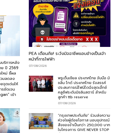
PEA เตือนภัย! ระวังมิจฉาชีพแอบอ้างเป็นเจ้า
หน้าที่การไฟฟ้า
นบริการหลัง
07/08/2026
ทย ปี 2569
บใหม่ ชี้ผล
พรูเด็นเชียล ประเทศไทย จับมือ มิ
รวมลดลง
ชลิน ไกด์ ประเทศไทย รังสรรค์
ยจุดเด่นให้
ประสบการณ์ไฟน์ไดนิ่งสุดเอ็กซ์
สารชัดเจน
คลูซีฟระดับมิชลินสตาร์ สำหรับ
gan” เข้า
ลูกค้า ttb reserve
07/08/2026
“กรุงเทพประกันภัย” ร่วมส่งความ
ห่วงใยผู้ด้อยโอกาส มอบอุปกรณ์
สิ่งของจำเป็นกว่า 250,000 บาท
ในโครงการ GIVE NEVER STOP