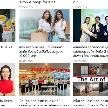
“Drop & Shop for Kids”
ดีไซน์
27/06/2024
21/06/2024
FEX 2024
บัตรเครดิต กรุงศรี ชวนช้อปกลางปี
เอเซียติคฯ รุกตลาดกะทิ ช
สุดคุ้ม รับเครดิตเงินคืนรวมสูงสุด
รนด์คอลแลบส์ฯ จับมือ 2 ร
10,000 บาท
อัมพวา ไทย คิทเช่น และเยน
05/06/2024
24/05/2024
ต่อ โชว์งบ
“โก โฮลเซลล์ สาขารามคำแหง”
ครั้งแรก! “อาร์เซลิก ฮิตา
พุ่ง
ตอกย้ำศูนย์ค้าส่งอาหารปลอดภัย ผ่าน
พลายแอนซ์” จับมือ “Sco