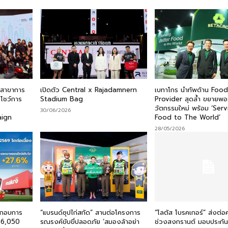
์ สาขาการ
เปิดตัว Central x Rajadamnern
เบทาโกร นำทัพด้าน Foo
 โชว์การ
Stadium Bag
Provider สุดล้ำ ขยายพอ
วัตกรรมใหม่ พร้อม ‘Ser
30/06/2026
aign
Food to The World’
28/05/2026
ระกอบการ
“แบรนด์ซุปไก่สกัด” สานต่อโครงการ
“โลตัส โบรคเกอร์” ส่งต่อ
36,050
รณรงค์ขับขี่ปลอดภัย ‘สมองล้าอย่า
ช่วงสงกรานต์ มอบประกันอุ