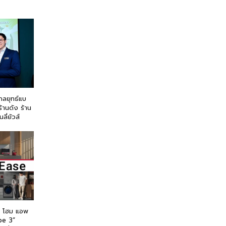
ูกลยุทธ์แบ
้านดัง ร้าน
ลี่ยัวส์
ชิ โฮม แอพ
pe 3”