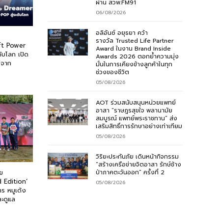
ผ่าน สวพ.FM91
06/08/2026
อลิอันซ์ อยุธยา คว้า
รางวัล Trusted Life Partner
ft Power
Award ในงาน Brand Inside
ับโลก เปิด
Awards 2026 ตอกย้ำความมุ่ง
่จาก
มั่นในการเคียงข้างลูกค้าในทุก
ช่วงของชีวิต
05/08/2026
AOT ร่วมสนับสนุนหน่วยแพทย์
อาสา “ราษฎรสุขใจ พลานามัย
สมบูรณ์ แพทย์พระราชทาน” ส่ง
เสริมสิทธิ์การรักษาอย่างเท่าเทียม
05/08/2026
วิริยะประกันภัย เดินหน้ากิจกรรม
“สร้างเครือข่ายจิตอาสา รักษ์ช้าง
ป่าภาคตะวันออก” ครั้งที่ 2
ย
Edition’
05/08/2026
ร หมูเด้ง
ละดูแล