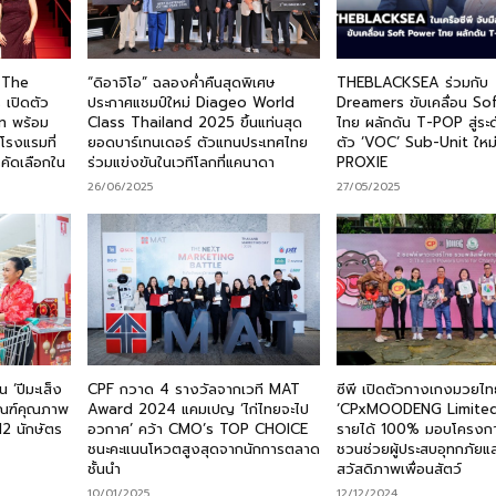
บ The
“ดิอาจิโอ” ฉลองค่ำคืนสุดพิเศษ
THEBLACKSEA ร่วมกับ
เปิดตัว
ประกาศแชมป์ใหม่ Diageo World
Dreamers ขับเคลื่อน So
n พร้อม
Class Thailand 2025 ขึ้นแท่นสุด
ไทย ผลักดัน T-POP สู่ระด
โรงแรมที่
ยอดบาร์เทนเดอร์ ตัวแทนประเทศไทย
ตัว ‘VOC’ Sub-Unit ใหม
รคัดเลือกใน
ร่วมแข่งขันในเวทีโลกที่แคนาดา
PROXIE
26/06/2025
27/05/2025
 ‘ปีมะเส็ง
CPF กวาด 4 รางวัลจากเวที MAT
ซีพี เปิดตัวกางเกงมวยไท
ภัณฑ์คุณภาพ
Award 2024 แคมเปญ ‘ไก่ไทยจะไป
‘CPxMOODENG Limited 
2 นักษัตร
อวกาศ’ คว้า CMO’s TOP CHOICE
รายได้ 100% มอบโครงกา
ชนะคะแนนโหวตสูงสุดจากนักการตลาด
ชวนช่วยผู้ประสบอุทกภัยแ
ชั้นนำ
สวัสดิภาพเพื่อนสัตว์
10/01/2025
12/12/2024