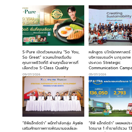
S-Pure เปิดตัวแคมเปญ “So You,
หลักสูตร ป.โทนิเทศศาสตร
So Great” ชวนคนไทยเริ่มต้น
บริหารแบรนด์ฯ ม.กรุงเทพ
คุณภาพชีวิตที่ดี ผ่านทุกมื้ออาหารที่
ประกวด Strategic
เลือกด้วย S-Class Quality
Communication Camp
09/07/2026
05/07/2026
“ซีพีแอ็กซ์ตร้า” ผนึกกำลังกลุ่ม Ayala
“ซีพี แอ็กซ์ตร้า” เผยผลป
เสริมศักยภาพการพัฒนามอลล์และ
ไตรมาส 1 ทำรายได้รวม 1