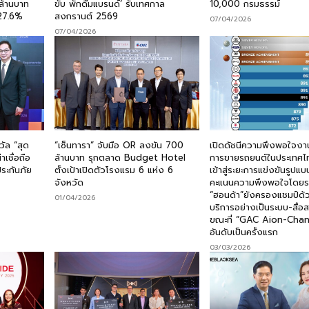
ล้านบาท
ขับ พักดื่มแบรนด์’ รับเทศกาล
10,000 กรมธรรม์
27.6%
สงกรานต์ 2569
07/04/2026
07/04/2026
วัล “สุด
“เซ็นทารา” จับมือ OR ลงขัน 700
เปิดดัชนีความพึงพอใจงา
เชื่อถือ
ล้านบาท รุกตลาด Budget Hotel
การขายรถยนต์ในประเทศไ
ประกันภัย
ตั้งเป้าเปิดตัวโรงแรม 6 แห่ง 6
เข้าสู่ระยะการแข่งขันรูปแบ
ร
จังหวัด
คะแนนความพึงพอใจโดย
“ฮอนด้า”ยังครองแชมป์ด้ว
01/04/2026
บริการอย่างเป็นระบบ-สื่อ
ขณะที่ “GAC Aion-Chan
อันดับเป็นครั้งแรก
03/03/2026