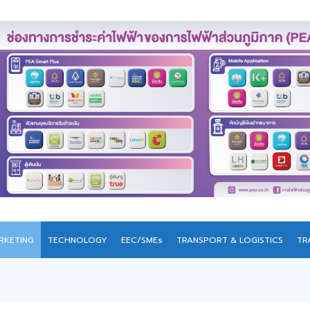
RKETING
TECHNOLOGY
EEC/SMEs
TRANSPORT & LOGISTICS
TR