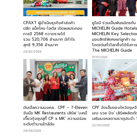
CPAXT ผู้ดำเนินธุรกิจค้าส่งค้า
ยูโอบี ร่วมเป็นพันธมิตรกั
ปลีก แม็คโคร-โลตัส เปิดผลประกอบ
MICHELIN Guide Hotels 
การปี 2568 กวาดรายได้
MICHELIN Key Selectio
รวม 520,706 ล้านบาท มีกำไร
มอบสิทธิพิเศษแก่ลูกค้า ณ 
สุทธิ 9,356 ล้านบาท
โดดเด่นทั่วโลกซึ่งได้รับกา
The MICHELIN Guide
23/02/2026
11/11/2025
ดับเบิ้ลความมงคล… CPF – 7-Eleven
CPF จัดเต็มของไหว้ตรุษจีน
จับมือ MK Restaurants เสิร์ฟ ‘บะหมี่
เฮง รวย ปัง’ เสิร์ฟผลิต
เกี๊ยวกุ้งซุปสุกี้ CP x MK’ ความอร่อย
เสริมมงคลตามธาตุประจำ 1
ระดับตำนานใกล้ฉัน
22/01/2025
24/03/2025