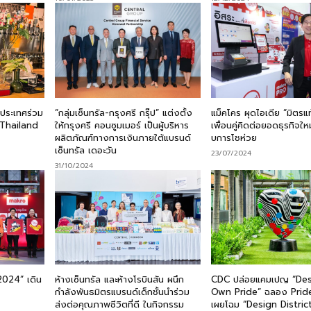
่วประเทศร่วม
“กลุ่มเซ็นทรัล-กรุงศรี กรุ๊ป” แต่งตั้ง
แม็คโคร ผุดไอเดีย “มิตรแ
ล Thailand
ให้กรุงศรี คอนซูมเมอร์ เป็นผู้บริหาร
เพื่อนคู่คิดต่อยอดธุรกิจใหม
ผลิตภัณฑ์ทางการเงินภายใต้แบรนด์
บการโชห่วย
เซ็นทรัล เดอะวัน
23/07/2024
31/10/2024
2024” เดิน
ห้างเซ็นทรัล และห้างโรบินสัน ผนึก
CDC ปล่อยแคมเปญ “Des
กำลังพันธมิตรแบรนด์เด็กชั้นนำร่วม
Own Pride” ฉลอง Pri
ส่งต่อคุณภาพชีวิตที่ดี ในกิจกรรม
เผยโฉม “Design District