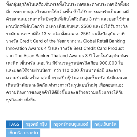
ทั้งกลุ่มธุรกิจในเครือเซ็นทรัลทั้งในประเทศและต่างประเทศ อีกทั้งยัง
มีการขยายกลุ่มเป้าหมายให้กว้างขึ้น ซึ่งได้รับการตอบรับเป็นอย่างดี
ด้วยส่วนแบ่งตลาดในปัจจุบันที่เติบโตถึงเกือบ 3 เท่า และยอดใช้จ่าย
ผ่านบัตรที่เติบโตกว่า 2 เท่า เทียบกับพ.ศ. 2560 และยังได้รับรางวัล
ระดับนานาชาติถึง 13 รางวัล ตั้งแต่พ.ศ. 2561 จนถึงปัจจุบัน อาทิ
รางวัล Credit Card of the Year จากงาน Global Retail Banking
Innovation Awards 4 ปี และรางวัล Best Credit Card Product
จาก The Asian Banker Thailand Awards 3 ปี โดยในปัจจุบัน บัตร
เครดิต เซ็นทรัล เดอะวัน มีจำนวนฐานบัตรถึงเกือบ 900,000 ใบ
และยอดใช้จ่ายผ่านบัตรฯ กว่า 110,000 ล้านบาทต่อปี และจาก
ความร่วมมือครั้งล่าสุดนี้ กรุงศรี กรุ๊ป และกลุ่มเซ็นทรัล ยังมีแผนจะ
เดินหน้าพัฒนาผลิตภัณฑ์ทางการเงินรูปแบบใหม่ๆ เพื่อตอบสนอง
ความต้องการของลูกค้าให้ดียิ่งขึ้นและสร้างความแข็งแกร่งให้กับ
ธุรกิจอย่างยั่งยืน
TAGS
กรุงศรี กรุ๊ป
กรุงศรีคอนซูมเมอร์
กลุ่มเซ็นทรัล
เซ็นทรัล เดอะวัน