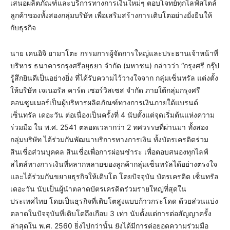
เสนอผลิตภัณฑ์และบริการทางการเงินใหม่ๆ ตอบโจทย์ทุกไลฟ์สไตล์
ลูกค้าของทั้งสองกลุ่มบริษัท เพื่อเสริมสร้างการเติบโตอย่างยั่งยืนให้
กับธุรกิจ
นาย เคนอิจิ ยามาโตะ กรรมการผู้จัดการใหญ่และประธานเจ้าหน้าที่
บริหาร ธนาคารกรุงศรีอยุธยา จำกัด (มหาชน) กล่าวว่า “กรุงศรี กรุ๊ป
รู้สึกยินดีเป็นอย่างยิ่ง ที่ได้รับความไว้วางใจจาก กลุ่มเซ็นทรัล แต่งตั้ง
ให้บริษัท เจเนอรัล คาร์ด เซอร์วิสเซส จำกัด ภายใต้กลุ่มกรุงศรี
คอนซูมเมอร์เป็นผู้บริหารผลิตภัณฑ์ทางการเงินภายใต้แบรนด์
เซ็นทรัล เดอะวัน ต่อเนื่องเป็นครั้งที่ 4 นับตั้งแต่จุดเริ่มต้นแห่งความ
ร่วมมือ ใน พ.ศ. 2541 ตลอดเวลากว่า 2 ทศวรรษที่ผ่านมา ทั้งสอง
กลุ่มบริษัท ได้ร่วมกันพัฒนาบริการทางการเงิน ทั้งบัตรเครดิตร่วม
สินเชื่อส่วนบุคคล สินเชื่อเพื่อการผ่อนชำระ เพื่อตอบสนองทุกไลฟ์
สไตล์ทางการเงินที่หลากหลายของลูกค้ากลุ่มเซ็นทรัลได้อย่างตรงใจ
และได้ร่วมกันขยายธุรกิจให้เติบโต โดยปัจจุบัน บัตรเครดิต เซ็นทรัล
เดอะวัน นับเป็นผู้นำตลาดบัตรเครดิตร่วมรายใหญ่ที่สุดใน
ประเทศไทย โดยเป็นธุรกิจที่เติบโตสูงแบบก้าวกระโดด ด้วยส่วนแบ่ง
ตลาดในปัจจุบันที่เติบโตถึงเกือบ 3 เท่า นับตั้งแต่การต่อสัญญาครั้ง
ล่าสุดใน พ.ศ. 2560 ยิ่งไปกว่านั้น ยังได้มีการต่อยอดความร่วมมือ