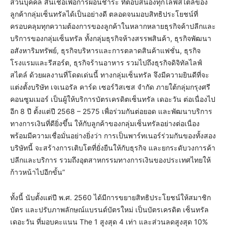
ส่วนบุคคล สินเชื่อเพื่อการผ่อนชำระ ที่ตอบสนองทุกไลฟ์สไตล์ของ
ลูกค้ากลุ่มเซ็นทรัลได้เป็นอย่างดี ตลอดจนมอบสิทธิประโยชน์ที่
ครอบคลุมทุกความต้องการของลูกค้าในหลากหลายธุรกิจค้าปลีกและ
บริการของกลุ่มเซ็นทรัล ทั้งกลุ่มธุรกิจห้างสรรพสินค้า, ธุรกิจพัฒนา
อสังหาริมทรัพย์, ธุรกิจบริหารและการตลาดสินค้าแฟชั่น, ธุรกิจ
โรงแรมและรีสอร์ต, ธุรกิจร้านอาหาร รวมไปถึงธุรกิจดิจิทัลไลฟ์
สไตล์ ด้วยผลงานที่โดดเด่นนี้ ทางกลุ่มเซ็นทรัล จึงมีความยินดีที่จะ
แต่งตั้งบริษัท เจเนอรัล คาร์ด เซอร์วิสเซส จำกัด ภายใต้กลุ่มกรุงศรี
คอนซูมเมอร์ เป็นผู้ให้บริการบัตรเครดิตเซ็นทรัล เดอะวัน ต่อเนื่องไป
อีก 8 ปี ตั้งแต่ปี 2568 – 2575 เพื่อร่วมกันต่อยอด และพัฒนาบริการ
ทางการเงินที่ดียิ่งขึ้น ให้กับลูกค้าของกลุ่มเซ็นทรัลอย่างต่อเนื่อง
พร้อมมีความเชื่อมั่นอย่างยิ่งว่า การเป็นพาร์ทเนอร์ร่วมกันของทั้งสอง
บริษัทนี้ จะสร้างการเติบโตที่ยั่งยืนให้กับธุรกิจ และยกระดับวงการค้า
ปลีกและบริการ รวมถึงอุตสาหกรรมทางการเงินของประเทศไทยให้
ก้าวหน้าไปอีกขั้น”
ทั้งนี้ นับตั้งแต่ปี พ.ศ. 2560 ได้มีการขยายสิทธิประโยชน์ให้สมาชิก
บัตร และปรับภาพลักษณ์แบรนด์บัตรใหม่ เป็นบัตรเครดิต เซ็นทรัล
เดอะวัน ที่มอบคะแนน The 1 สูงสุด 4 เท่า และส่วนลดสูงสุด 10%