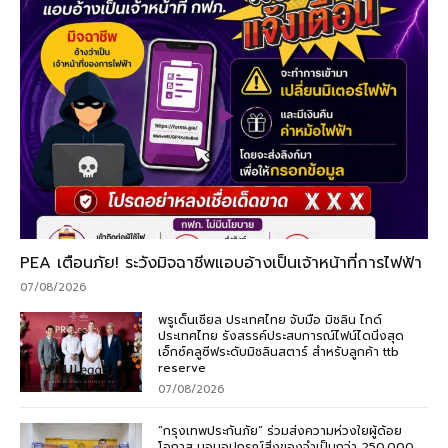
PEA เตือนภัย! ระวังมิจฉาชีพแอบอ้างเป็นเจ้าหน้าที่การไฟฟ้า
07/08/2026
พรูเด็นเชียล ประเทศไทย จับมือ มิชลิน ไกด์
ประเทศไทย รังสรรค์ประสบการณ์ไฟน์ไดนิ่งสุด
เอ็กซ์คลูซีฟระดับมิชลินสตาร์ สำหรับลูกค้า ttb
reserve
07/08/2026
“กรุงเทพประกันภัย” ร่วมส่งความห่วงใยผู้ด้อย
โอกาส มอบอุปกรณ์สิ่งของจำเป็นกว่า 250,000