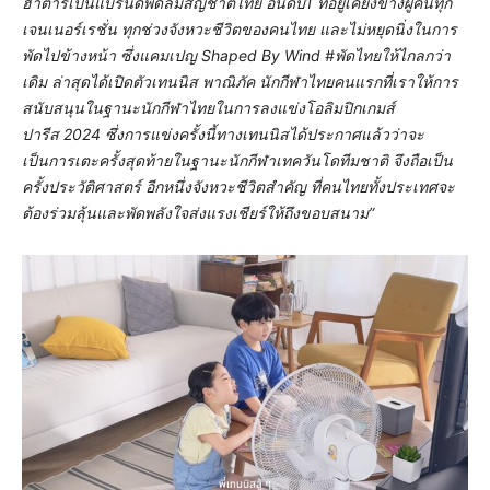
ฮาตาริเป็นแบรนด์พัดลมสัญชาติไทย อันดับ
1 ที่อยู่เคียงข้างผู้คนทุก
เจนเนอร์เรชั่น ทุกช่วงจังหวะชีวิตของคนไทย และไม่หยุดนิ่งในการ
พัดไปข้างหน้า ซึ่งแคมเปญ Shaped By Wind #พัดไทยให้ไกลกว่า
เดิม ล่าสุดได้เปิดตัวเทนนิส พาณิภัค นักกีฬาไทยคนแรกที่เราให้การ
สนับสนุนในฐานะนักกีฬาไทยในการลงแข่งโอลิมปิกเกมส์
ปารีส 2024 ซึ่งการแข่งครั้งนี้ทางเทนนิสได้ประกาศแล้วว่าจะ
เป็นการเตะครั้งสุดท้ายในฐานะนักกีฬาเทควันโดทีมชาติ จึงถือเป็น
ครั้งประวัติศาสตร์ อีกหนึ่งจังหวะชีวิตสำคัญ ที่คนไทยทั้งประเทศจะ
ต้องร่วมลุ้นและพัดพลังใจส่งแรงเชียร์ให้ถึงขอบสนาม”