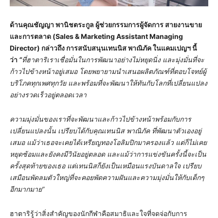
ด้านคุณชัญญา พานิชตระกูล ผู้ช่วยกรรมการผู้จัดการ สายงานขาย
และการตลาด
(Sales & Marketing Assistant Managing
Director) กล่าวถึง การสนับสนุนเทนนิส พาณิภัค ในแคมเปญฯ นี้
ว่า
“
ที่ฮาตาริเราเชื่อมั่นในการพัฒนาอย่างไม่หยุดนิ่ง และมุ่งมั่นที่จะ
ก้าวไปข้างหน้าอยู่เสมอ โดยพยายามนำเสนอผลิตภัณฑ์ที่ตอบโจทย์ผู้
บริโภคทุกเพศทุกวัย และพร้อมที่จะพัฒนาให้ทันกับโลกที่เปลี่ยนแปลง
อย่างรวดเร็วอยู่ตลอดเวลา
ความมุ่งมั่นของเราที่จะพัฒนาและก้าวไปข้างหน้าพร้อมกับการ
เปลี่ยนแปลงนั้น เปรียบได้กับคุณเทนนิส พาณิภัค ที่พัฒนาตัวเองอยู่
เสมอ แม้ว่าเธอจะเคยได้เหรียญทองโอลิมปิกมาครองแล้ว แต่ก็ไม่เคย
หยุดซ้อมและยังคงมีวินัยอยู่ตลอด และแม้ว่าการแข่งขันครั้งนี้จะเป็น
ครั้งสุดท้ายของเธอ แต่เทนนิสก็ยังเป็นเหมือนแรงบันดาลใจ เปรียบ
เสมือนพัดลมตัวใหญ่ที่จะคอยพัดความฝันและความมุ่งมั่นให้กับเด็กๆ
อีกมากมาย
”
ฮาตาริรู้ว่าสิ่งสําคัญของนักกีฬาคือสมาธิและใจที่จดจ่อกับการ