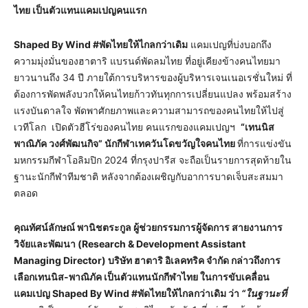
ไทย เป็นตัวแทนแคมเปญคนแรก
Shaped By Wind #พัดไทยให้ไกลกว่าเดิม
แคมเปญที่บ่งบอกถึง
ความมุ่งมั่นของฮาตาริ แบรนด์พัดลมไทย ที่อยู่เคียงข้างคนไทยมา
ยาวนานถึง 34 ปี ภายใต้การบริหารของผู้บริหารเจนเนอเรชั่นใหม่ ที่
ต้องการพัดพลังบวกให้คนไทยก้าวทันทุกการเปลี่ยนแปลง พร้อมสร้าง
แรงบันดาลใจ พัดพาศักยภาพและความสามารถของคนไทยให้ไปสู่
เวทีโลก เปิดตัวฮีโร่ของคนไทย คนแรกของแคมเปญฯ
“เทนนิส
พาณิภัค วงศ์พัฒนกิจ” นักกีฬาเทควันโดขวัญใจคนไทย
ที่การแข่งขัน
มหกรรมกีฬาโอลิมปิก 2024 ที่กรุงปารีส จะถือเป็นรายการสุดท้ายใน
ฐานะนักกีฬาทีมชาติ หลังจากต้องเผชิญกับอาการบาดเจ็บสะสมมา
ตลอด
คุณทัศน์ลักษณ์ พานิชตระกูล ผู้ช่วยกรรมการผู้จัดการ สายงานการ
วิจัยและพัฒนา (
Research & Development Assistant
Managing Director) บริษัท ฮาตาริ อิเลคทริค จำกัด กล่าวถึงการ
เลือกเทนนิส-พาณิภัค เป็นตัวแทนนักกีฬาไทย ในการขับเคลื่อน
แคมเปญ Shaped By Wind #พัดไทยให้ไกลกว่าเดิม
ว่า
“ในฐานะที่