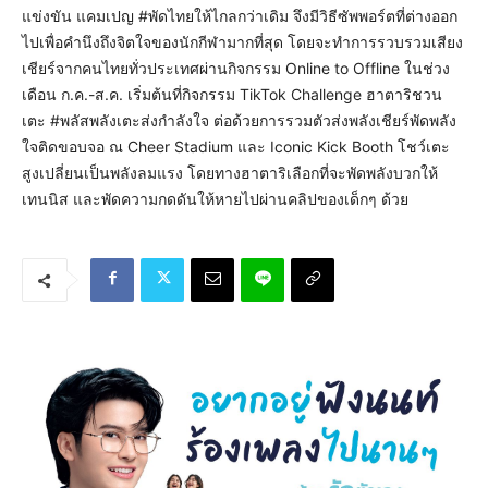
แข่งขัน แคมเปญ #พัดไทยให้ไกลกว่าเดิม จึงมีวิธีซัพพอร์ตที่ต่างออก
ไปเพื่อคำนึงถึงจิตใจของนักกีฬามากที่สุด โดยจะทำการรวบรวมเสียง
เชียร์จากคนไทยทั่วประเทศผ่านกิจกรรม Online to Offline ในช่วง
เดือน ก.ค.-ส.ค. เริ่มต้นที่กิจกรรม TikTok Challenge ฮาตาริชวน
เตะ #พลัสพลังเตะส่งกำลังใจ ต่อด้วยการรวมตัวส่งพลังเชียร์พัดพลัง
ใจติดขอบจอ ณ Cheer Stadium และ Iconic Kick Booth โชว์เตะ
สูงเปลี่ยนเป็นพลังลมแรง โดยทางฮาตาริเลือกที่จะพัดพลังบวกให้
เทนนิส และพัดความกดดันให้หายไปผ่านคลิปของเด็กๆ ด้วย