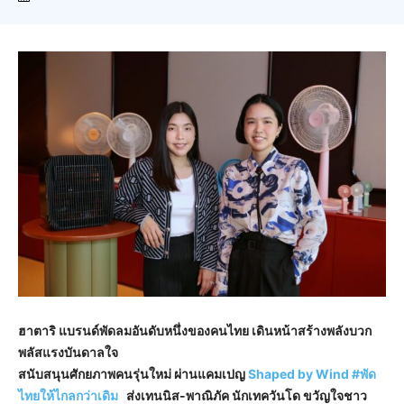
ฮาตาริ แบรนด์พัดลมอันดับหนึ่งของคนไทย เดินหน้าสร้างพลังบวก
พลัสแรงบันดาลใจ
สนับสนุนศักยภาพคนรุ่นใหม่ ผ่านแคมเปญ
Shaped by Wind #พัด
ไทยให้ไกลกว่าเดิม
ส่งเทนนิส-พาณิภัค นักเทควันโด ขวัญใจชาว