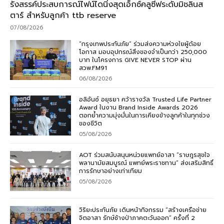
รังสรรค์ประสบการณ์ไฟน์ไดนิ่งสุดเอ็กซ์คลูซีฟระดับมิชลินส
ตาร์ สำหรับลูกค้า ttb reserve
07/08/2026
“กรุงเทพประกันภัย” ร่วมส่งความห่วงใยผู้ด้อย
โอกาส มอบอุปกรณ์สิ่งของจำเป็นกว่า 250,000
บาท ในโครงการ GIVE NEVER STOP ผ่าน
สวพ.FM91
06/08/2026
อลิอันซ์ อยุธยา คว้ารางวัล Trusted Life Partner
Award ในงาน Brand Inside Awards 2026
ตอกย้ำความมุ่งมั่นในการเคียงข้างลูกค้าในทุกช่วง
ของชีวิต
05/08/2026
AOT ร่วมสนับสนุนหน่วยแพทย์อาสา “ราษฎรสุขใจ
พลานามัยสมบูรณ์ แพทย์พระราชทาน” ส่งเสริมสิทธิ์
การรักษาอย่างเท่าเทียม
05/08/2026
วิริยะประกันภัย เดินหน้ากิจกรรม “สร้างเครือข่าย
จิตอาสา รักษ์ช้างป่าภาคตะวันออก” ครั้งที่ 2