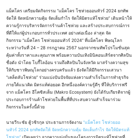
แม็คโคร เตรียมจัดกิจกรรม “แม็คโคร โชห่วยออนทัวร์ 2024 ยกทัพ
จัดให้ จัดหนักความคุ้ม จัดเต็มกำไร จัดให้มิตรแท้โชห่วย” เดินหน้าให้
ความรู้การบริหารจัดการร้านค้าโชห่วย และสร้างประสบการณ์การ
ที่ดีให้แก่ผู้ประกอบการทั่วประเทศ อย่างต่อเนื่อง ล่าสุด จัด
กิจกรรม “แม็คโคร โชห่วยออนทัวร์ 2024” ที่แม็คโคร พิษณุโลก
ระหว่างวันที่ 24 – 28 กรกฎาคม 2567 นอกจากขนทัพโปรโมชั่นสุด
คุ้มค่าทั้งราคาและคุณภาพ พร้อมความบันเทิงมินิคอนเสิร์ตจากศิลปิน
ชื่อดัง นำโดย โบกี้ไลอ้อน รวมถึงศิลปินในจังหวัด มาสร้างความสุข
ให้กับชาวพิษณุโลกอย่างครบครันแล้ว ยังจัดให้มีกิจกรรมเสวนา
“เคล็ดลับโชห่วย” ร่วมแบ่งปันปัจจัยแห่งความสำเร็จในการทำธุรกิจ
ภายใต้แนวคิด มิตรแท้ต่อยอด อีกหนึ่งองค์ความรู้ดีๆ ที่ให้บริการฟรี
จาก แม็คโคร อีโคซิสเต็ม (Makro Ecosystem) ยังได้รับเกียรติจากผู้
ประกอบการร้านค้าโชห่วยในพื้นที่ที่ประสบความสำเร็จมาร่วม
กิจกรรมในครั้งนี้ด้วย
นายวีระชัย ตู้วชิรกุล ประธานการจัดงาน
“แม็คโคร โชห่วยออ
นทัวร์ 2024 ยกทัพจัดให้ จัดหนักความคุ้ม จัดเต็มกำไร จัดให้มิตรแท้
โชห่วย”
เปิดเผยว่า จากความมุ่งมั่นของโครงการมิตรแท้โชห่วยที่