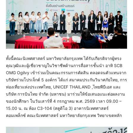
ทั้งนี้คณะนิเทศศาสตร์ มหาวิทยาลัยกรุงเทพ ได้รับเกียรติจากผู้ทรง
คุณวุฒิและผู้เชี่ยวชาญในวิชาชีพด้านการสื่อสารชั้นนำ อาทิ SCB
OMG Ogilvy เข้าร่วมเป็นคณะกรรมการตัดสิน ตลอดจนตัวแทนจาก
บริษัทร่วมโปรเจ็กต์ 5 องค์กร ได้แก่ สมาคมประกันวินาศภัยไทย, การ
ท่องเที่ยวแห่งประเทศไทย, UNICEF THAILAND ,ไทยพีบีเอส และ
บริษัท การบินไทย จำกัด (มหาชน) มาร่วมให้ข้อเสนอแนะต่อผลงาน
ของนักศึกษา ในวันเสาร์ที่ 4 กรกฎาคม พ.ศ. 2569 เวลา 09.00 –
15.00 น. ณ ห้อง C3-104 (สตูดิโอ 3) อาคารนิเทศศาสตร์
คอมเพล็กซ์ คณะนิเทศศาสตร์ มหาวิทยาลัยกรุงเทพ วิทยาเขตหลัก