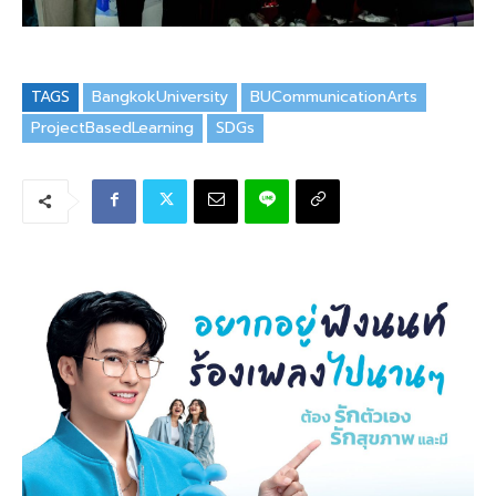
TAGS
BangkokUniversity
BUCommunicationArts
ProjectBasedLearning
SDGs