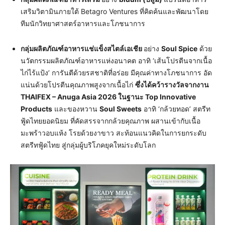
เสริมวิตามินภายใต้ Betagro Ventures ที่คิดค้นและพัฒนาโดย
ทีมนักวิทยาศาสตร์อาหารและโภชนาการ
กลุ่มผลิตภัณฑ์อาหารแช่แข็งสไตล์เอเชีย
อย่าง
Soul Spice
ด้วย
นวัตกรรมผลิตภัณฑ์อาหารแห่งอนาคต อาทิ ‘เส้นโปรตีนจากเนื้อ
ไก่ไร้แป้ง’ การันตีด้วยรสชาติที่อร่อย มีคุณค่าทางโภชนาการ อัด
แน่นด้วยโปรตีนคุณภาพสูงจากเนื้อไก่
ซึ่งได้คว้ารางวัลจากงาน
THAIFEX – Anuga Asia 2026 ในฐานะ Top Innovative
Products
และของหวาน
Soul Sweets
อาทิ ‘กล้วยทอด’ สตรีท
ฟู้ดไทยยอดนิยม ที่คัดสรรจากกล้วยคุณภาพ ผสานเข้ากับเนื้อ
มะพร้าวอบแห้ง โรยด้วยงาขาว สะท้อนแนวคิดในการยกระดับ
สตรีทฟู้ดไทย สู่กลุ่มผู้บริโภคยุคใหม่ระดับโลก