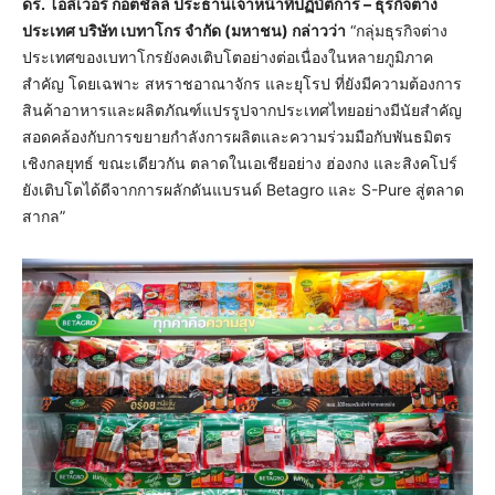
ดร. โอลิเวอร์ ก็อตชัลล์ ประธานเจ้าหน้าที่ปฏิบัติการ – ธุรกิจต่าง
ประเทศ บริษัท เบทาโกร จำกัด (มหาชน) กล่าวว่า
“กลุ่มธุรกิจต่าง
ประเทศของเบทาโกรยังคงเติบโตอย่างต่อเนื่องในหลายภูมิภาค
สำคัญ โดยเฉพาะ สหราชอาณาจักร และยุโรป ที่ยังมีความต้องการ
สินค้าอาหารและผลิตภัณฑ์แปรรูปจากประเทศไทยอย่างมีนัยสำคัญ
สอดคล้องกับการขยายกำลังการผลิตและความร่วมมือกับพันธมิตร
เชิงกลยุทธ์ ขณะเดียวกัน ตลาดในเอเชียอย่าง ฮ่องกง และสิงคโปร์
ยังเติบโตได้ดีจากการผลักดันแบรนด์ Betagro และ S-Pure สู่ตลาด
สากล”