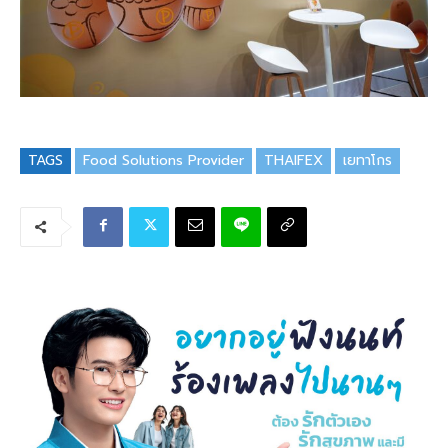
TAGS
Food Solutions Provider
THAIFEX
เยทาโกร