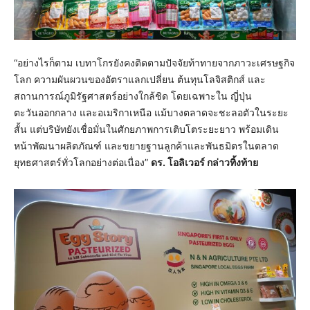
“อย่างไรก็ตาม เบทาโกรยังคงติดตามปัจจัยท้าทายจากภาวะเศรษฐกิจ
โลก ความผันผวนของอัตราแลกเปลี่ยน ต้นทุนโลจิสติกส์ และ
สถานการณ์ภูมิรัฐศาสตร์อย่างใกล้ชิด โดยเฉพาะใน ญี่ปุ่น
ตะวันออกกลาง และอเมริกาเหนือ แม้บางตลาดจะชะลอตัวในระยะ
สั้น แต่บริษัทยังเชื่อมั่นในศักยภาพการเติบโตระยะยาว พร้อมเดิน
หน้าพัฒนาผลิตภัณฑ์ และขยายฐานลูกค้าและพันธมิตรในตลาด
ยุทธศาสตร์ทั่วโลกอย่างต่อเนื่อง”
ดร. โอลิเวอร์ กล่าวทิ้งท้าย