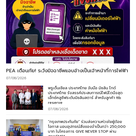
PEA เตือนภัย! ระวังมิจฉาชีพแอบอ้างเป็นเจ้าหน้าที่การไฟฟ้า
07/08/2026
พรูเด็นเชียล ประเทศไทย จับมือ มิชลิน ไกด์
ประเทศไทย รังสรรค์ประสบการณ์ไฟน์ไดนิ่งสุด
เอ็กซ์คลูซีฟระดับมิชลินสตาร์ สำหรับลูกค้า ttb
reserve
07/08/2026
“กรุงเทพประกันภัย” ร่วมส่งความห่วงใยผู้ด้อย
โอกาส มอบอุปกรณ์สิ่งของจำเป็นกว่า 250,000
บาท ในโครงการ GIVE NEVER STOP ผ่าน