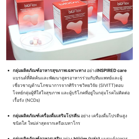
กลุ่มผลิตภัณฑ์อาหารสุขภาพเฉพาะทาง
อย่าง
INSPIRED care
แบรนด์ที่่่คิดค้นและพัฒนาสูตรอาหารร่วมกับทีมแพทย์และผู้
เชี่ยวชาญด้านโภชนาการจากศิริราชวิทยวิจัย (SIVITT)ตอบ
โจทย์กลุ่มผู้ที่ใส่ใจสุขภาพ และผู้บริโภคที่อยู่ในกลุ่มโรคไม่ติดต่อ
เรื้อรัง (NCDs)
กลุ่มผลิตภัณฑ์เครื่องดื่มเสริมโปรตีน
อย่าง เครื่องดื่มโปรตีนสูง
ชนิดใส ใหม่ล่าสุดจากเครือเบทาโกร
กลุ่มผลิตภัณฑ์อาหารเสริม
อย่าง
blüüm (บลู่ม)
แบรนด์อาหาร