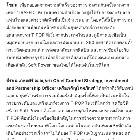
โชกุน
เพื่อต่อยอดจากความสำเร็จของการร่วมงานกันครั้งแรกจาก
เพลง ‘TRAFFIC’ ที่ประสบความสำเร็จอย่างสูงได้รับการตอบรับจาก
แฟนไทยและต่างชาติเพิ่มขึ้นเป็นจำนวนมาก โดยครั้งนี้เป็นการร่วม
มือระยะยาวเพื่อเดินหน้าขับเคลื่อนยุทธศาสตร์การยกระดับ
อุตสาหกรรม T-POP ที่เริ่มจากประเทศไทยและภูมิภาคเอเชียเป็น
หมุดหมายแรก ผ่านโมเดลการพัฒนาแบบ 360 องศาที่ครอบคลุมทั้ง
การผลิตคอนเทนต์ การพัฒนาศักยภาพศิลปิน และการเชื่อมโยงกับ
ระบบนิเวศทางธุรกิจ เพื่อสร้างสรรค์ผลงานที่โดดเด่นและแตกต่าง
เพื่อผลักดัน Soft Power ของไทยให้โดดเด่นในเวทีโลก
พีรธน เกษมศรี ณ อยุธยา
Chief Content Strategy, Investment
and Partnership Officer
เครือเจริญโภคภัณฑ์
ได้กล่าวถึงวิสัยทัศน์
และกลยุทธ์สำหรับการร่วมมือครั้งสำคัญครั้งนี้ที่จะเป็นส่วนหนึ่งใน
การยกระดับและเสริมแกร่งวงการ T-POP ในเวทีโลกว่า “เครือซีพี
เชื่อว่า Soft Power คือโอกาสทางเศรษฐกิจใหม่ของประเทศไทย และ
T-POP คือหนึ่งในเครื่องมือสำคัญในการสร้างความสามารถในการ
แข่งขันของไทยบนเวทีโลก โดยเฉพาะในตลาดบันเทิงเอเชียที่กำลัง
เติบโตอย่างรวดเร็ว เราไม่ได้มอง T-POP แค่ในฐานะแนวเพลง แต่