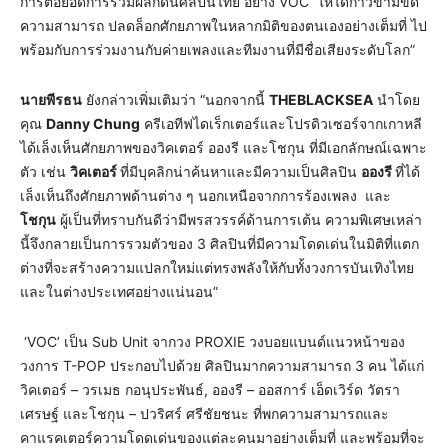
การต่อยอดการร่วมผลักดันศิลปินไทย อย่าง VOC ให้ได้ก้าวข้ามขีด
ความสามารถ ปลดล็อกศักยภาพในหลากมิติของตนเองอย่างเต็มที่ ไป
พร้อมกับการร่วมงานกับค่ายเพลงและทีมงานที่มีชื่อเสียงระดับโลก”
นายพีรธน
ยังกล่าวเพิ่มเติมว่า “นอกจากนี้
THEBLACKSEA
นำโดย
คุณ
Danny Chung
ครีเอทีฟไดเร็กเตอร์และโปรดิวเซอร์จากเกาหลี
ได้เล็งเห็นศักยภาพของวิคเตอร์ อองรี และโชกุน ที่มีเอกลักษณ์เฉพาะ
ตัว เช่น
วิคเตอร์
ที่มีบุคลิกน่าค้นหาและมีความเป็นศิลปิน
อองรี
ที่ได้
เล็งเห็นถึงศักยภาพด้านต่าง ๆ นอกเหนือจากการร้องเพลง และ
โชกุน
ผู้เป็นที่ทราบกันดีว่ามีพรสวรรค์ด้านการเต้น ความพิเศษเหล่า
นี้จึงกลายเป็นการรวมตัวของ 3 ศิลปินที่มีความโดดเด่นในมิติที่แตก
ต่างที่จะสร้างความแปลกใหม่แต่ทรงพลังให้กับทั้งวงการบันเทิงไทย
และในต่างประเทศอย่างแน่นอน”
‘VOC’ เป็น Sub Unit จากวง PROXIE วงบอยแบนด์แนวหน้าของ
วงการ T-POP ประกอบไปด้วย ศิลปินมากความสามารถ 3 คน ได้แก่
วิคเตอร์ – วรเมธ กอนุประพันธ์, อองรี – ออสการ์ เอ็ดเวิร์ด วัตรา
เศรษฐ์ และโชกุน – ปวริศร์ ศรีชัยชนะ ที่พกความสามารถและ
คาแรคเตอร์ความโดดเด่นของแต่ละคนมาอย่างเต็มที่ และพร้อมที่จะ