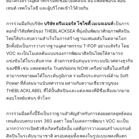
คือโครงสร้างอุตสาหกรรมที่เชื่อมโยงศิลปิน สื่อ แพลตฟอร์ม คอน
เทนต์ เทคโนโลยี และผู้บริโภคเข้าไว้ด้วยกัน
การร่วมมือกับบริษัท
บริษัท ดรีมเมอร์ส โซไซตี้ เมเนจเมนท์
เป็นการ
ตอกย้ำวิสัยทัศน์ของ THEBLACKSEA ที่มุ่งมั่นพัฒนาศักยภาพศิลปิน
ไทยให้ประสบความสำเร็จในการสร้างฐานแฟนคลับในตลาดโลก
อีกทั้งยังเป็นการวางรากฐานอุตสาหกรรม T-POP อย่างแท้จริง โดย
VOC จะเป็นโมเดลต้นแบบของการพัฒนาศิลปินไทยให้สามารถ
แข่งขันได้ในระดับสากล ด้วยการสนับสนุนจากระบบนิเวศทางธุรกิจ
ของซีพี เช่น แพลตฟอร์ม TrueVisions NOW เครือข่ายสื่อในเครือที่
สามารถขยายผลได้ในระดับภูมิภาค รวมถึงประสบการณ์ด้าน Soft
Power ที่สั่งสมนานนับทศวรรษ ผสานกับความเชี่ยวชาญของ
THEBLACKLABEL ที่ได้ปั้นศิลปินและแต่งเพลงที่มีชื่อเสียงมากมาย
ตอบโจทย์แฟนๆ ทั่วโลก
การร่วมมือครั้งนี้จึงเป็นรากฐานสำคัญสำหรับการต่อยอดกลยุทธ์คอน
เทนต์แบบครบวงจร 360 องศา โดยโมเดลการพัฒนา VOC จะเป็น
มากกว่าการเปิดตัวซิงเกิลหรืออัลบั้ม แต่คือการวางแผนสร้างแบรนด์
ศิลปินในระดับนานาชาติ ครอบคลุมทั้งเพลงในรูปแบบเพลงที่แตก