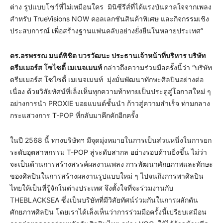
ต่าง รูปแบบโชว์ที่ไม่เหมือนใคร มินิซีรีส์ที่ได้แรงบันดาลใจจากเพลง
สำหรับ TrueVisions NOW คอลเลกชันสินค้าพิเศษ และกิจกรรมเชิง
ประสบการณ์ เพื่อสร้างฐานแฟนคลับอย่างยั่งยืนในหลายประเทศ”
ดร.อรพรรณ มนต์พิชิต บวรวัฒนะ ประธานเจ้าหน้าที่บริหาร บริษัท
ดรีมเมอร์ส โซไซตี้ เมเนจเมนท์
กล่าวถึงความร่วมมือครั้งนี้ว่า “บริษัท
ดรีมเมอร์ส โซไซตี้ เมเนจเมนท์ มุ่งมั่นพัฒนาทักษะศิลปินอย่างต่อ
เนื่อง ด้วยวิสัยทัศน์ที่เล็งเห็นทุกความท้าทายเป็นประตูสู่โอกาสใหม่ ๆ
อย่างการนำ PROXIE บอยแบนด์ชั้นนำ ก้าวสู่ความสำเร็จ ท่ามกลาง
กระแสวงการ T-POP ที่กลับมาคึกคักอีกครั้ง
ในปี 2568 นี้ ทางบริษัทฯ มีจุดมุ่งหมายในการเป็นส่วนหนึ่งในการยก
ระดับอุตสาหกรรม T-POP สู่ระดับสากล อย่างรอบด้านยิ่งขึ้น ไม่ว่า
จะเป็นด้านการสร้างสรรค์ผลงานเพลง การพัฒนาศักยภาพและทักษะ
ของศิลปินในการสร้างผลงานรูปแบบใหม่ ๆ ไปจนถึงการพาศิลปิน
ไทยให้เป็นที่รู้จักในต่างประเทศ จึงตั้งใจที่จะร่วมงานกับ
THEBLACKSEA ซึ่งเป็นบริษัทที่มีวิสัยทัศน์ร่วมกันในการผลักดัน
ศักยภาพศิลปิน โดยเราได้เล็งเห็นว่าการร่วมมือครั้งนี้เปรียบเสมือน