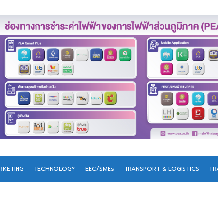
RKETING
TECHNOLOGY
EEC/SMEs
TRANSPORT & LOGISTICS
TR