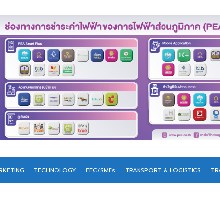
RKETING
TECHNOLOGY
EEC/SMEs
TRANSPORT & LOGISTICS
TR