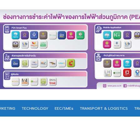
RKETING
TECHNOLOGY
EEC/SMEs
TRANSPORT & LOGISTICS
TR