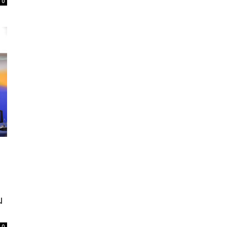
0
ม
0