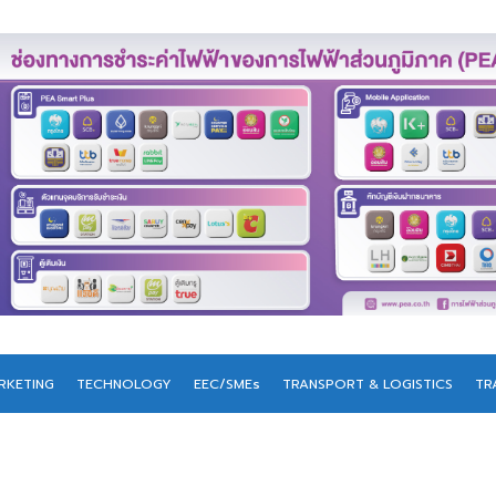
RKETING
TECHNOLOGY
EEC/SMEs
TRANSPORT & LOGISTICS
TR