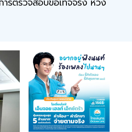
มการตรวจสอบข้อเท็จจริง หวัง