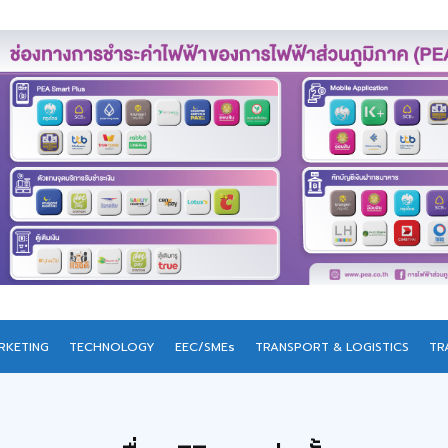
RKETING
TECHNOLOGY
EEC/SMEs
TRANSPORT & LOGISTICS
TR