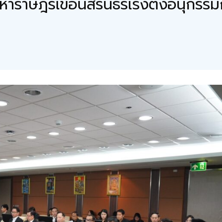
าราษฎรเขื่อนสิรินธรเร่งตั้งอนุกรร