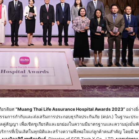
กียรติยศ
“
Muang Thai Life Assurance Hospital Awards 2023”
อย่างย
รมการกำกับและส่งเสริมการประกอบธุรกิจประกันภัย (คปภ.) ในฐานะปร
าลคู่สัญญา เพื่อเชิดชูเกียรติและยกย่องในความมีมาตรฐานและความมุ่งมั่น
ิการที่เป็นเลิศในทุกมิติและสร้างความพึงพอใจแก่ลูกค้าคนสำคัญ โดยมี
นา
นางวิลาสินี พุทธิการันต์
Director of SCB Tech X Co., LTD.
นายเผ่าทอง 