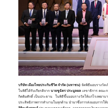
บริษัท เมืองไทยประกันชีวิต จำกัด (มหาชน)
จัดพิธีมอบรางวัลเ
ในพิธีได้รับเกียรติจาก
นายชูฉัตร ประมูลผล
เลขาธิการ คณะกร
กิตติมศักดิ์ เป็นประธาน ในพิธีขึ้นมอบรางวัลให้แก่โรงพยาบ
ประสิทธิภาพการทำงานในทุกด้าน นำมาซึ่งการส่งมอบการให้บร
วิริยะรังสฤษฎ์
ประธานบรรณาธิการ วารสารการเงินธนาคาร