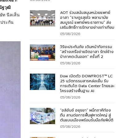
ัฐวุฒิ
AOT ร่วมสนับสนุนหน่วยแพทย์
ัท นีลเส็น
อาสา “ราษฎรสุขใจ พลานามัย
ยประกัน
สมบูรณ์ แพทย์พระราชทาน” ส่ง
เสริมสิทธิ์การรักษาอย่างเท่าเทียม
05/08/2026
วิริยะประกันภัย เดินหน้ากิจกรรม
“สร้างเครือข่ายจิตอาสา รักษ์ช้าง
ป่าภาคตะวันออก” ครั้งที่ 2
05/08/2026
Dow เปิดตัว DOWFROST™ LC
25 นวัตกรรมสารหล่อเย็น รับ
การเติบโต Data Center ไทยและ
โครงสร้างพื้นฐาน AI
05/08/2026
“อลิอันซ์ อยุธยา” ผนึกภาคีท้อง
ถิ่น สานต่อการฟื้นฟูหาดใหญ่ สู่
ต้นแบบเมืองพร้อมรับมือภัยพิบัติ
05/08/2026