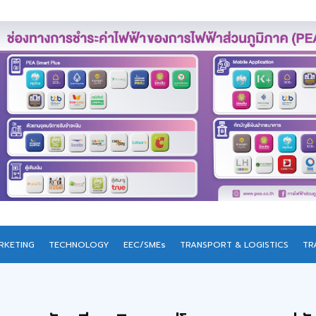
RKETING
TECHNOLOGY
EEC/SMEs
TRANSPORT & LOGISTICS
TR