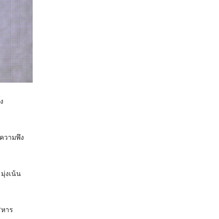
้ง
วามพึง
มุ่งเน้น
ริหาร