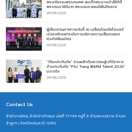
พระอภิธรรมพระบรมศพ สมเด็จพระนางเจ้าสิริกิติ์
พระบรมราชินีนาถ พระบรมราชชนนีพันปีหลวง
09/08/2026
ผู้เชี่ยวชาญภาคการเงินชี้ AI เปลี่ยนโฉมภัยไซเบอร์
เร่งองค์กรยกระดับการบริหารความเสี่ยงตลอด
ห่วงโซ่พันธมิตร
09/08/2026
“วิริยะประกันภัย” ร่วมผลักดันเยาวชนสู่เวทีวิชาการ
ด้านประกันภัย “PSU Trang IBARM Talent 2026”
ม.อ.ตรัง
09/08/2026
Contact Us
สำนักงานใหญ่ สำนักข่าวไทยมุง เลขที่ 17/139 หมู่ที่ 9 ตำบลลาดสวาย อำเภอ
ลำลูกกา จังหวัดปทุมธานี 12150