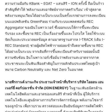
ความร่วมมือกับ KBank – EGAT – แสนสิริ – ION ครั้งนี้ ถือเป็นก้าว
สำคัญที่ทำให้ ‘พลังงานแสงอาทิตย์จากภาคครัวเรือน’ เข้าสู่ตลาด
พลังงานหมุนเวียนได้อย่างเป็นระบบเป็นครั้งแรกผ่านการลงทะเบียน
บนแอปพลิเคชัน GreenPass ร่วมกับระบบแพลตฟอร์ม REC
Aggregator ของอินโนพาวเวอร์ ซึ่งออกแบบให้การขึ้นทะเบียน
รับรอง และซื้อขาย REC เป็นเรื่องง่ายขึ้นและโปร่งใส โดยใช้ระบบ
จัดเก็บและประมวลผลข้อมูล ตามมาตรฐานสากล I-TRACK (เดิม I-
REC Standard) ช่วยผู้ผลิตไฟฟ้ารายย่อยเข้าถึงตลาดซื้อขาย REC
ได้อย่างเป็นระบบ จากเดิมที่การขึ้นทะเบียนสำหรับรายย่อยนั้นมี
ความซับซ้อน อินโนพาวเวอร์เชื่อมั่นว่าพลังงานสะอาดจากภาค
ประชาชนจะเป็นฟันเฟืองสำคัญในการผลักดันประเทศไทยสู่เป้า
หมาย Carbon Neutrality และ Net Zero ในอนาคต
นายพีรกานต์ มานะกิจ ประธานเจ้าหน้าที่บริหาร บริษัท ไอออน เอน
เนอร์ยี่ คอร์ปอเรชั่น จำกัด (
ION ENERGY)
ในฐานะพันธมิตรด้าน
เทคโนโลยีพลังงานสะอาดของแสนสิริ ทำหน้าที่เป็น ผู้ให้บริการ
เทคโนโลยีและศูนย์กลางการบริหารจัดการข้อมูล พลังงานโซลาร์
ของลูกบ้าน เพื่อรวบรวม ตรวจสอบและยืนยันข้อมูลการผลิตไฟฟ้า
ก่อนส่งต่อเข้าสู่ GreenPass นอกจากนี้ ยังมอบสิทธิพิเศษในการนำ