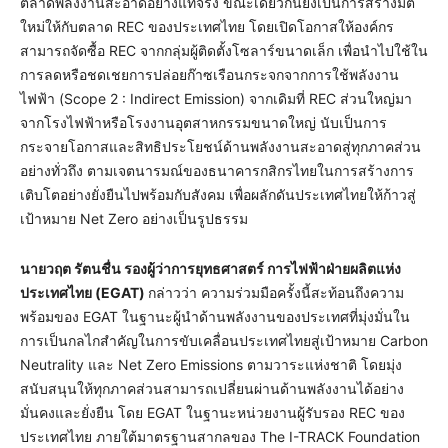
ตลาดพลังงานสะอาดอย่างแท้จริง ขณะเดียวกันยังเป็นการสร้างมิติ
ใหม่ให้กับตลาด REC ของประเทศไทย โดยเปิดโอกาสให้องค์กร
สามารถจัดซื้อ REC จากกลุ่มผู้ติดตั้งโซลาร์ขนาดเล็ก เพื่อนำไปใช้ใน
การลดหรือชดเชยการปล่อยก๊าซเรือนกระจกจากการใช้พลังงาน
ไฟฟ้า (Scope 2 : Indirect Emission) จากเดิมที่ REC ส่วนใหญ่มา
จากโรงไฟฟ้าหรือโรงงานอุตสาหกรรมขนาดใหญ่ นับเป็นการ
กระจายโอกาสและสิทธิประโยชน์ด้านพลังงานสะอาดสู่ทุกภาคส่วน
อย่างทั่วถึง ตามเจตนารมณ์ของธนาคารกสิกรไทยในการสร้างการ
เติบโตอย่างยั่งยืนไปพร้อมกับสังคม เพื่อผลักดันประเทศไทยให้ก้าวสู่
เป้าหมาย Net Zero อย่างเป็นรูปธรรม
นายวฤต รัตนชื่น รองผู้ว่าการยุทธศาสตร์ การไฟฟ้าฝ่ายผลิตแห่ง
ประเทศไทย (
EGAT)
กล่าวว่า ความร่วมมือครั้งนี้สะท้อนถึงความ
พร้อมของ EGAT ในฐานะผู้นำด้านพลังงานของประเทศที่มุ่งมั่นใน
การเป็นกลไกสำคัญในการขับเคลื่อนประเทศไทยสู่เป้าหมาย Carbon
Neutrality และ Net Zero Emissions ตามวาระแห่งชาติ โดยมุ่ง
สนับสนุนให้ทุกภาคส่วนสามารถเปลี่ยนผ่านด้านพลังงานได้อย่าง
มั่นคงและยั่งยืน โดย EGAT ในฐานะหน่วยงานผู้รับรอง REC ของ
ประเทศไทย ภายใต้มาตรฐานสากลของ The I-TRACK Foundation