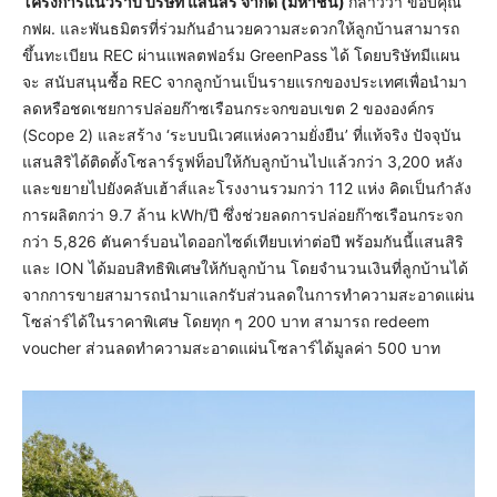
โครงการแนวราบ บริษัท แสนสิริ จำกัด (มหาชน)
กล่าวว่า ขอบคุณ
กฟผ. และพันธมิตรที่ร่วมกันอำนวยความสะดวกให้ลูกบ้านสามารถ
ขึ้นทะเบียน REC ผ่านแพลตฟอร์ม GreenPass ได้ โดยบริษัทมีแผน
จะ สนับสนุนซื้อ REC จากลูกบ้านเป็นรายแรกของประเทศเพื่อนำมา
ลดหรือชดเชยการปล่อยก๊าซเรือนกระจกขอบเขต 2 ขององค์กร
(Scope 2) และสร้าง ‘ระบบนิเวศแห่งความยั่งยืน’ ที่แท้จริง ปัจจุบัน
แสนสิริได้ติดตั้งโซลาร์รูฟท็อปให้กับลูกบ้านไปแล้วกว่า 3,200 หลัง
และขยายไปยังคลับเฮ้าส์และโรงงานรวมกว่า 112 แห่ง คิดเป็นกำลัง
การผลิตกว่า 9.7 ล้าน kWh/ปี ซึ่งช่วยลดการปล่อยก๊าซเรือนกระจก
กว่า 5,826 ตันคาร์บอนไดออกไซด์เทียบเท่าต่อปี พร้อมกันนี้แสนสิริ
และ ION ได้มอบสิทธิพิเศษให้กับลูกบ้าน โดยจำนวนเงินที่ลูกบ้านได้
จากการขายสามารถนำมาแลกรับส่วนลดในการทำความสะอาดแผ่น
โซล่าร์ได้ในราคาพิเศษ โดยทุก ๆ 200 บาท สามารถ redeem
voucher ส่วนลดทำความสะอาดแผ่นโซลาร์ได้มูลค่า 500 บาท