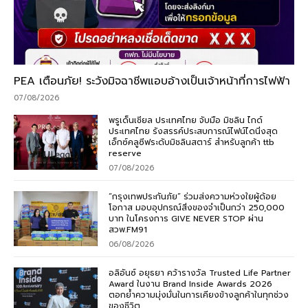
PEA เตือนภัย! ระวังมิจฉาชีพแอบอ้างเป็นเจ้าหน้าที่การไฟฟ้า
07/08/2026
พรูเด็นเชียล ประเทศไทย จับมือ มิชลิน ไกด์
ประเทศไทย รังสรรค์ประสบการณ์ไฟน์ไดนิ่งสุด
เอ็กซ์คลูซีฟระดับมิชลินสตาร์ สำหรับลูกค้า ttb
reserve
07/08/2026
“กรุงเทพประกันภัย” ร่วมส่งความห่วงใยผู้ด้อย
โอกาส มอบอุปกรณ์สิ่งของจำเป็นกว่า 250,000
บาท ในโครงการ GIVE NEVER STOP ผ่าน
สวพ.FM91
06/08/2026
อลิอันซ์ อยุธยา คว้ารางวัล Trusted Life Partner
Award ในงาน Brand Inside Awards 2026
ตอกย้ำความมุ่งมั่นในการเคียงข้างลูกค้าในทุกช่วง
ของชีวิต