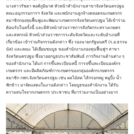
นางสาวรัชดา พงศ์ภูมิมาศ หัวหน้าสำนักงานสาขาจังหวัดนครปฐม
คณะอนุกรรมการฯ จังหวัด และพนักงานลูกจ้างตลอดจนเกษตรกร
สมาชิกกองทุนฟื้นฟูและพัฒนาเกษตรกรจังหวัดนครปฐม ได้เข้าร่วม
ต้อนรับในครั้งนี้ และมีหัวหน้าส่วนราชการสังกัดกระทรวงเกษตร
และสหกรณ์ หัวหน้าส่วนราชการระดับจังหวัดและระดับอำเภอที่
เกี่ยวข้อง เข้าร่วมกิจกรรมดังกล่าว ซึ่ง รองนายกรัฐมนตรี (ร.อ.ธรรม
นัส) และคณะ ได้เยี่ยมชมบูธ ของสำนักงานกองทุนฟื้นฟูฯ สาขา
จังหวัดนครปฐม ซึ่งมาออกบูธประชาสัมพันธ์ ภารกิจงานด้านต่าง ๆ
ของสำนักงาน ได้แก่ การขึ้นทะเบียนหนี้ การจขึ้นทะเบียนองค์กร
เกษตรกร และมีผลิตภัณฑ์การเกษตรของกลุ่มองค์กรเกษตรกร
สมาชิก กฟก.จังหวัดนครปฐม เช่น ผลไม้สด ไส้กรอกหมู หมูปิ้ง น้ำ
ฟักข้าว มาจัดแสดงในงานดังกล่าว โดยบูธของสำนักงาน ได้รับ
ความสนใจจากเกษตรกร ประชาชน ที่มาร่วมงานเป็นอย่างมาก