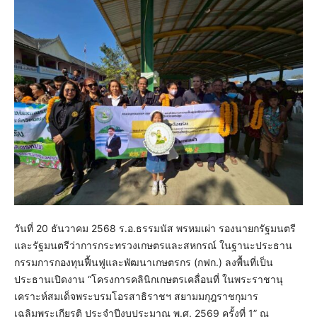
วันที่ 20 ธันวาคม 2568 ร.อ.ธรรมนัส พรหมเผ่า รองนายกรัฐมนตรี
และรัฐมนตรีว่าการกระทรวงเกษตรและสหกรณ์ ในฐานะประธาน
กรรมการกองทุนฟื้นฟูและพัฒนาเกษตรกร (กฟก.) ลงพื้นที่เป็น
ประธานเปิดงาน “โครงการคลินิกเกษตรเคลื่อนที่ ในพระราชานุ
เคราะห์สมเด็จพระบรมโอรสาธิราชฯ สยามมกุฎราชกุมาร
เฉลิมพระเกียรติ ประจำปีงบประมาณ พ.ศ. 2569 ครั้งที่ 1” ณ