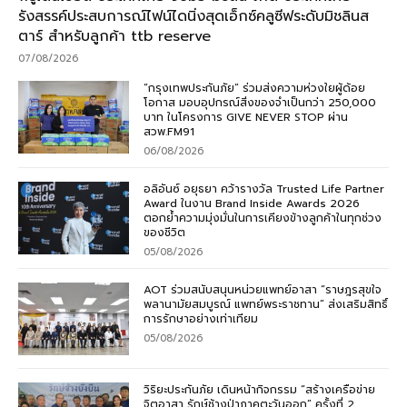
รังสรรค์ประสบการณ์ไฟน์ไดนิ่งสุดเอ็กซ์คลูซีฟระดับมิชลินส
ตาร์ สำหรับลูกค้า ttb reserve
07/08/2026
“กรุงเทพประกันภัย” ร่วมส่งความห่วงใยผู้ด้อย
โอกาส มอบอุปกรณ์สิ่งของจำเป็นกว่า 250,000
บาท ในโครงการ GIVE NEVER STOP ผ่าน
สวพ.FM91
06/08/2026
อลิอันซ์ อยุธยา คว้ารางวัล Trusted Life Partner
Award ในงาน Brand Inside Awards 2026
ตอกย้ำความมุ่งมั่นในการเคียงข้างลูกค้าในทุกช่วง
ของชีวิต
05/08/2026
AOT ร่วมสนับสนุนหน่วยแพทย์อาสา “ราษฎรสุขใจ
พลานามัยสมบูรณ์ แพทย์พระราชทาน” ส่งเสริมสิทธิ์
การรักษาอย่างเท่าเทียม
05/08/2026
วิริยะประกันภัย เดินหน้ากิจกรรม “สร้างเครือข่าย
จิตอาสา รักษ์ช้างป่าภาคตะวันออก” ครั้งที่ 2