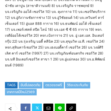
นำชัย เตาปูน (สาขาติวานนท์) 8) บจ.เจริญกิจ ราชพฤกษ์ 9)
บจ.เจริญกิจ ออโต้ เซอร์วิส 10) บจ. คุงการาจ 11) บจ.เซอร์กิตบริการ
12) บจ.อู่กังวานชัยการช่าง 13) บจ.อู่วิชัยยนต์ 14) บจ.เทวินทร์ คาร์
เซ็นเตอร์ 15) อู่บอส 888 การาจ 16) บจ.ธนพัฒน์ ออโต้ เซ็นเตอร์
17) บจ.เพอร์เฟคท์ สปีด ไลน์ 18) บจ.เอส ซี ซี 65 การาจ 19) หจก.
เจดีย์ออโต้เซอร์วิส 20) หจก.เป้งการาจ 21) บจ. อู่ เอส.เอส. อินเตอร์
กรุ๊ป 22) บจ.รุ่งเจริญ บอดี้ คลีนิค 23) บจ.สุขุมวิท เอ.ที. เซอร์วิส 24)
หจก.สุทินคาร์เซอร์วิส 25) บจ.เฮงบอดี้คาร์ เซอร์วิส 26) บจ.วงษ์ศิริ
เลิศ คาร์ เซอร์วิส (1997) 27) บจ.เจริญภัณฑ์ยนตรกิจ เซอร์วิส 28)
บจ.นที อินเตอร์เซอร์วิส สาขา 1 29) บจ.อู่แม่กลอง 30) บจ.อ.พิพัฒน์
ยนต์ (1989)
TAGS
ขับขี่ปลอดภัย
ตรวจรถฟรี
วิริยะประกันภัย
เทศกาลปีใหม่2569