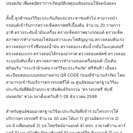
ปลอดภัย เพื่อลดอัตราการเกิดอุบัติเหตุบนท้องถนนให้ลดน้อยลง
ทั้งนี้ ลูกค้าของวิริยะประกันภัยและประชาชนทั่วไป สามารถนำ
รถยนต์เข้ารับการตรวจเช็คสภาพฟรีเบื้องต้น จำนวน 20 รายการ
อาทิ ตรวจระดับน้ำมันเครื่อง ตรวจเช็คสภาพยางรถยนต์ ตรวจเช็ค
สภาพการทำงานของไฟส่องสว่างและไฟสัญญาณ ตรวจสอบคันเร่ง
ตรวจสอบการรั่วซึมของน้ำมัน ตรวจสอบระดับน้ำกลั่นในแบตเตอรี่
ตรวจสอบเบรก ตรวจสอบไส้กรองอากาศ ตรวจสอบคลัตซ์ ตรวจสอบ
ระบบบังคับเลี้ยว ตรวจสภาพการทำงานของเครื่องยนต์ เป็นต้น
พร้อมรับ “กระเป๋าผ้าแคนวาสวิริยะประกันภัย” ฟรีทันที ! เมื่อลง
ทะเบียนตอบแบบสอบถามผ่าน QR CODE (ของมีจำนวนจำกัด) โดย
สามารถเข้ารับบริการตรวจรถฟรีได้ ณ ศูนย์ซ่อมมาตรฐานวิริยะ
ประกันภัยที่ติดป้ายประชาสัมพันธ์กิจกรรม “ตรวจรถฟรี ขับขี่
ปลอดภัย” ช่วงเวลาตั้งแต่วันที่ 1-26 ธันวาคม 2568
สำหรับศูนย์ซ่อมมาตรฐานวิริยะประกันภัยที่เข้าร่วมโครงการให้
บริการตรวจรถฟรี จำนวน 30 แห่ง ได้แก่ 1) อู่ร่วมมิตรการาจ 2)
บจ.นิวเพื่อนยนต์ 3) บจ.ไทยรัตน์ยานยนต์ 4) หจก. งามวงศ์วาน คาร์
แคร์ 5) บจ.อู่นำชัย รัตนาธิเบศร์ 6) บจ.เซอร์กิต ติวานนท์ 7) บจ.อู่