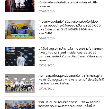
เอ็กซ์คลูซีฟระดับมิชลินสตาร์ สำหรับลูกค้า ttb
reserve
07/08/2026
“กรุงเทพประกันภัย” ร่วมส่งความห่วงใยผู้ด้อย
โอกาส มอบอุปกรณ์สิ่งของจำเป็นกว่า 250,000
บาท ในโครงการ GIVE NEVER STOP ผ่าน
สวพ.FM91
06/08/2026
อลิอันซ์ อยุธยา คว้ารางวัล Trusted Life Partner
Award ในงาน Brand Inside Awards 2026
ตอกย้ำความมุ่งมั่นในการเคียงข้างลูกค้าในทุกช่วง
ของชีวิต
05/08/2026
AOT ร่วมสนับสนุนหน่วยแพทย์อาสา “ราษฎรสุขใจ
พลานามัยสมบูรณ์ แพทย์พระราชทาน” ส่งเสริมสิทธิ์
การรักษาอย่างเท่าเทียม
05/08/2026
วิริยะประกันภัย เดินหน้ากิจกรรม “สร้างเครือข่าย
จิตอาสา รักษ์ช้างป่าภาคตะวันออก” ครั้งที่ 2