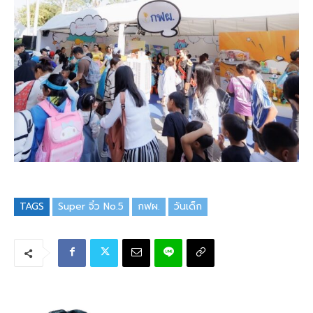
TAGS
Super จิ๋ว No.5
กฟผ.
วันเด็ก