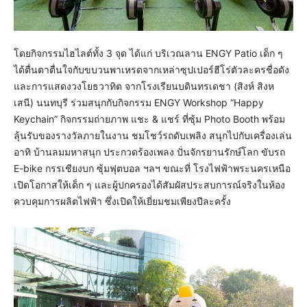
โดยกิจกรรมไฮไลต์ทั้ง 3 จุด ได้แก่ บริเวณลาน ENGY Patio เด็ก ๆ
ได้ตื่นตาตื่นใจกับขบวนพาเหรดจากเหล่าซุปเปอร์ฮีโร่ตัวละครชื่อดัง
และการแสดงวงโยธวาทิต จากโรงเรียนบดินทรเดชา (สิงห์ สิงห
เสนี) นนทบุรี ร่วมสนุกกับกิจกรรม ENGY Workshop “Happy
Keychain” กิจกรรมถ่ายภาพ แชะ & แชร์ ที่ซุ้ม Photo Booth พร้อม
ลุ้นรับของรางวัลภายในงาน ชมโชว์รถดับเพลิง สนุกไปกับเครื่องเล่น
อาทิ บ้านลมมหาสนุก ประกวดร้องเพลง ปั่นจักรยานรักษ์โลก ขับรถ
E-bike กรรเชียงบก ซุ้มฟุตบอล ฯลฯ ขณะที่ โรงไฟฟ้าพระนครเหนือ
เปิดโอกาสให้เด็ก ๆ และผู้ปกครองได้สัมผัสประสบการณ์จริงในห้อง
ควบคุมการผลิตไฟฟ้า ซึ่งเปิดให้เยี่ยมชมเพียงปีละครั้ง