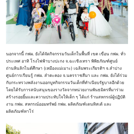
นอกจากนี้ กฟผ. ยังได้จัดกิจกรรมวันเด็กในพื้นที่ เขต เขื่อน กฟผ. ทั่ว
ประเทศ อาทิ โรงไฟฟ้าบางปะกง จ.ฉะเชิงเทรา พิพิธภัณฑ์ศูนย์
ถ่านหินลิกไนต์ศึกษา (เหมืองแม่เมาะ) เฉลิมพระเกียรติฯ จ.ลำปาง
ศูนย์การเรียนรู้ กฟผ. ลำตะคอง จ.นครราชสีมา และ กฟผ. ยังได้ร่วม
กับกระทรวงพลังงานออกบูทกิจกรรมวันเด็กที่ทำเนียบรัฐบาลอีกด้วย
โดยได้รับการสนับสนุนของรางวัลจากหน่วยงานพันธมิตรที่มาร่วม
สร้างรอยยิ้มและความประทับใจให้เด็ก ๆ ได้แก่ ร้านสหกรณ์ผู้ปฏิบัติ
งาน กฟผ. สหกรณ์ออมทรัพย์ กฟผ. ผลิตภัณฑ์เดนทิสเต้ และ
ผลิตภัณฑ์ทาโร่