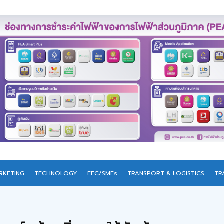
RKETING
TECHNOLOGY
EEC/SMEs
TRANSPORT & LOGISTICS
TR