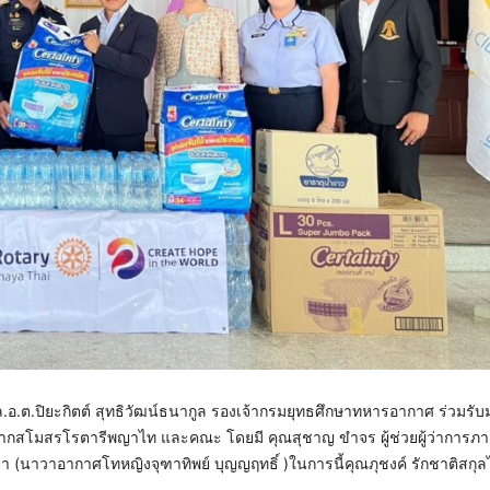
อ.ต.ปิยะกิตต์ สุทธิวัฒน์ธนากูล รองเจ้ากรมยุทธศึกษาทหารอากาศ ร่วมรั
เพิสจากสโมสรโรตารีพญาไท และคณะ โดยมี คุณสุชาญ ขำจร ผู้ช่วยผู้ว่าการภ
(นาวาอากาศโทหญิงจุฑาทิพย์ บุญญฤทธิ์ )ในการนี้คุณภุชงค์ รักชาติสกุ