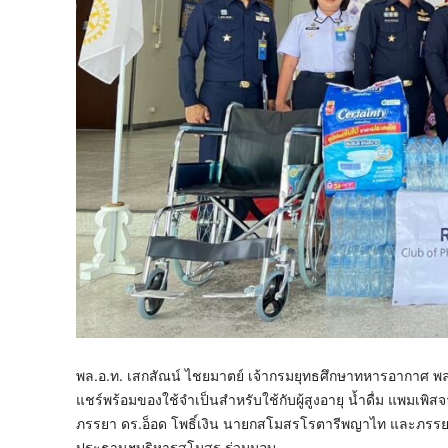
พล.อ.ท. เสกสัณน์ ไชยมาตย์ เจ้ากรมยุทธศึกษาทหารอากาศ พล.
แชร์พร้อมของใช้จำเป็นสำหรับใช้กับผู้สูงอายุ น้ำดื่ม แพม
ภรรยา ดร.อ็อด โพธิ์เงิน นายกสโมสรโรตารีพญาไท และภรรยา 
ประธานฯบริหารสโมสร ร่วมมอบ