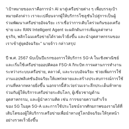
“เป้าหมายของเราคือการนำ AI มาสู่เครือข่ายต่าง ๆ เพื่อบรรลุเป้า
หมายดังกล่าว เราจะเปลี่ยนจากผู้ให้บริการโซลูชันไปสู่การเป็นผู้
ร่วมพัฒนาเครือข่ายอัจฉริยะ เราเชื่อว่าการเติบโตร่วมกันของเครือ
ข่าย และ RAN Intelligent Agent จะผลักดันการเพิ่มมูลค่าทาง
ธุรกิจ, พลิกโฉมเครือข่ายได้รวดเร็วยิ่งขึ้น และนำอุตสาหกรรมของ
เราเข้าสู่ยุคอัจฉริยะ” นายจ้าว กล่าวสรุป
ปี พ.ศ. 2567 นับเป็นปีแรกของการให้บริการ 5G-A ในเชิงพาณิชย์
และเริ่มใช้เครือข่ายออปติคอล F5G-A กิกะบิท การผสานการทำงาน
ระหว่างระบบเครือข่าย, คลาวด์, และระบบอัจฉริยะ ช่วยเพิ่มการใช้
งานแอปพลิเคชันอัจฉริยะให้แพร่หลายและสร้างประสบการณ์การใช้
งานที่หลากหลายยิ่งขึ้น นอกจากนี้หัวเว่ยร่วมเจาะลึกประเด็นท้าทาย
ร่วมกับผู้ให้บริการเครือข่ายระดับโลก, ผู้เชี่ยวชาญด้าน
อุตสาหกรรม, และผู้นำความคิด เช่น การขยายความสำเร็จ
ของ 5G ในยุค 5G-A และการใช้ประโยชน์จากศักยภาพของรายได้ที่
เติบโตของผู้ให้บริการเครือข่ายเพื่อนำทางสู่โลกอัจฉริยะให้รุดหน้า
อย่างรวดเร็วยิ่งขึ้น