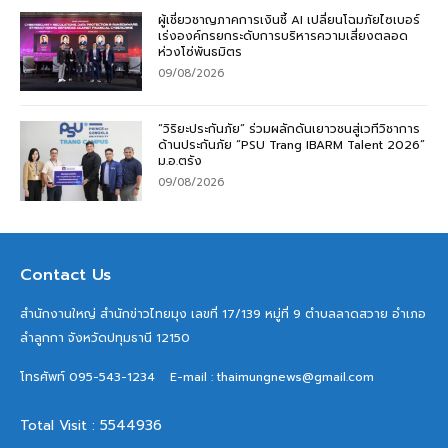
ผู้เชี่ยวชาญภาคการเงินชี้ AI เปลี่ยนโฉมภัยไซเบอร์
เร่งองค์กรยกระดับการบริหารความเสี่ยงตลอด
ห่วงโซ่พันธมิตร
09/08/2026
“วิริยะประกันภัย” ร่วมผลักดันเยาวชนสู่เวทีวิชาการ
ด้านประกันภัย “PSU Trang IBARM Talent 2026”
ม.อ.ตรัง
09/08/2026
Contact Us
สำนักงานใหญ่ สำนักข่าวไทยมุง เลขที่ 17/139 หมู่ที่ 9 ตำบลลาดสวาย อำเภอ
ลำลูกกา จังหวัดปทุมธานี 12150
โทรศัพท์ 095-543-1234
E-mail : thaimungnews@gmail.com
Total Visit : 5544936