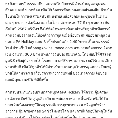
ธุรกิจตามหลักธรรมาภิบาลควบคู่ไปกับการมีส่วนร่วมดูแลชุมชน
สังคม และสิ่งแวดล้อม เพื่อให้เกิดการพัฒนาสังคมอย่างยั่งยืน ด้วยมีน
โยบายในการส่งเสริมสนับสนุนช่วยเหลือสังคมและชุมชนในด้าน
ต่างๆ มาอย่างต่อเนื่อง และในโอกาสครบรอบ 77 ปี กรุงเทพประกัน
ภัยในปี 2567 บริษัทฯ จึงได้จัดโครงการพิเศษสำหรับลูกค้าเพื่อการมี
ส่วนร่วมบริจาคเงินให้องค์กรการกุศลเมื่อซื้อประกันภัยอุบัติเหตุส่วน
บุคคล PA Holiday แผน 3 เบี้ยประกันภัย 2,490บาท เป็นกรมธรรม์
ใหม่ ผ่านเว็บไซต์bangkokinsurance.com สามารถเลือกการบริจาค
เงิน จำนวน 300 บาท แทนการรับของสมนาคุณ โดยมอบให้ศิริราช
มูลนิธิ เพื่อผู้ป่วยยากไร้ โรงพยาบาลศิริราช และชมรมผู้ไร้กล่องเสียง
รามาธิบดี เพื่อให้ลูกค้าได้มีส่วนร่วมสนับสนุนในการดูแลการรักษาผู้
ป่วยให้สามารถเข้าถึงบริการทางการแพทย์ บรรเทาความเจ็บป่วย
และมีคุณภาพชีวิตที่ดียิ่งขึ้น
สำหรับประกันภัยอุบัติเหตุส่วนบุคคลPA Holiday ให้ความคุ้มครอง
กรณีการเสียชีวิต สูญเสียอวัยวะ ทุพพลภาพถาวรสิ้นเชิง หรือได้รับ
บาดเจ็บเนื่องจากอุบัติเหตุ รวมถึงการถูกฆาตกรรม หรือถูกทำร้าย
ร่างกาย คุ้มครองตลอด 24ชั่วโมงทั่วโลก และกรณีเกิดอุบัติเหตุในวัน
หยุดประจำปี จะได้รับผลประโยชน์เพิ่มขึ้นเป็น 2 เท่าของความ