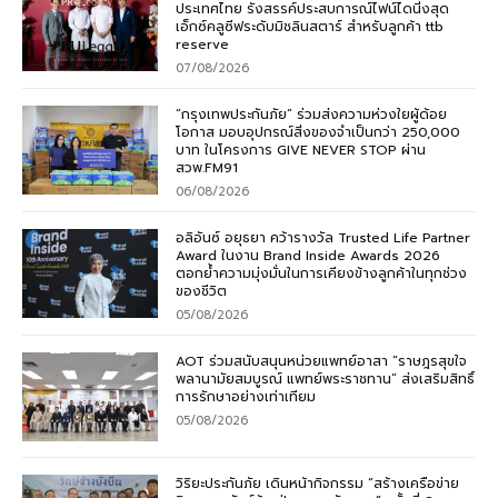
ประเทศไทย รังสรรค์ประสบการณ์ไฟน์ไดนิ่งสุด
เอ็กซ์คลูซีฟระดับมิชลินสตาร์ สำหรับลูกค้า ttb
reserve
07/08/2026
“กรุงเทพประกันภัย” ร่วมส่งความห่วงใยผู้ด้อย
โอกาส มอบอุปกรณ์สิ่งของจำเป็นกว่า 250,000
บาท ในโครงการ GIVE NEVER STOP ผ่าน
สวพ.FM91
06/08/2026
อลิอันซ์ อยุธยา คว้ารางวัล Trusted Life Partner
Award ในงาน Brand Inside Awards 2026
ตอกย้ำความมุ่งมั่นในการเคียงข้างลูกค้าในทุกช่วง
ของชีวิต
05/08/2026
AOT ร่วมสนับสนุนหน่วยแพทย์อาสา “ราษฎรสุขใจ
พลานามัยสมบูรณ์ แพทย์พระราชทาน” ส่งเสริมสิทธิ์
การรักษาอย่างเท่าเทียม
05/08/2026
วิริยะประกันภัย เดินหน้ากิจกรรม “สร้างเครือข่าย