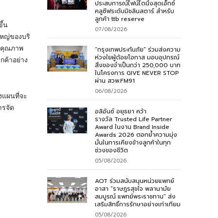
ประสบการณ์ไฟน์ไดนิ่งสุดเอ็กซ์
คลูซีฟระดับมิชลินสตาร์ สำหรับ
ลูกค้า ttb reserve
ึ้น
07/08/2026
ใหญ่ของบริ
วยคุณภาพ
“กรุงเทพประกันภัย” ร่วมส่งความ
ห่วงใยผู้ด้อยโอกาส มอบอุปกรณ์
กค้าอย่าง
สิ่งของจำเป็นกว่า 250,000 บาท
ในโครงการ GIVE NEVER STOP
ผ่าน สวพ.FM91
06/08/2026
งแผนที่จะ
ารจัด
อลิอันซ์ อยุธยา คว้า
รางวัล Trusted Life Partner
Award ในงาน Brand Inside
Awards 2026 ตอกย้ำความมุ่ง
มั่นในการเคียงข้างลูกค้าในทุก
ช่วงของชีวิต
05/08/2026
AOT ร่วมสนับสนุนหน่วยแพทย์
อาสา “ราษฎรสุขใจ พลานามัย
สมบูรณ์ แพทย์พระราชทาน” ส่ง
เสริมสิทธิ์การรักษาอย่างเท่าเทียม
05/08/2026