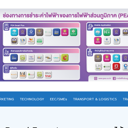
RKETING
TECHNOLOGY
EEC/SMEs
TRANSPORT & LOGISTICS
TR