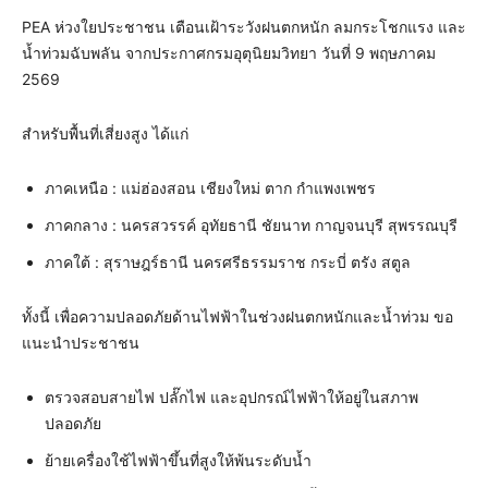
PEA ห่วงใยประชาชน เตือนเฝ้าระวังฝนตกหนัก ลมกระโชกแรง และ
น้ำท่วมฉับพลัน จากประกาศกรมอุตุนิยมวิทยา วันที่ 9 พฤษภาคม
2569
สำหรับพื้นที่เสี่ยงสูง ได้แก่
ภาคเหนือ : แม่ฮ่องสอน เชียงใหม่ ตาก กำแพงเพชร
ภาคกลาง : นครสวรรค์ อุทัยธานี ชัยนาท กาญจนบุรี สุพรรณบุรี
ภาคใต้ : สุราษฎร์ธานี นครศรีธรรมราช กระบี่ ตรัง สตูล
ทั้งนี้ เพื่อความปลอดภัยด้านไฟฟ้าในช่วงฝนตกหนักและน้ำท่วม ขอ
แนะนำประชาชน
ตรวจสอบสายไฟ ปลั๊กไฟ และอุปกรณ์ไฟฟ้าให้อยู่ในสภาพ
ปลอดภัย
ย้ายเครื่องใช้ไฟฟ้าขึ้นที่สูงให้พ้นระดับน้ำ