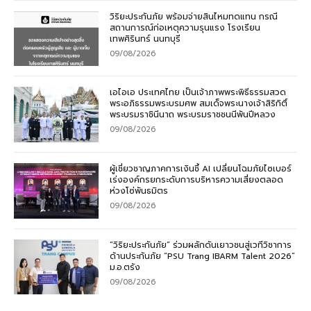
วิริยะประกันภัย พร้อมจ่ายสินไหมทดแทน กรณี
สถานการณ์ก่อเหตุความรุนแรง โรงเรียน
เทพศิรินทร์ นนทบุรี
09/08/2026
เอไอเอ ประเทศไทย เป็นเจ้าภาพพระพิธีธรรมสวด
พระอภิธรรมพระบรมศพ สมเด็จพระนางเจ้าสิริกิติ์
พระบรมราชินีนาถ พระบรมราชชนนีพันปีหลวง
09/08/2026
ผู้เชี่ยวชาญภาคการเงินชี้ AI เปลี่ยนโฉมภัยไซเบอร์
เร่งองค์กรยกระดับการบริหารความเสี่ยงตลอด
ห่วงโซ่พันธมิตร
09/08/2026
“วิริยะประกันภัย” ร่วมผลักดันเยาวชนสู่เวทีวิชาการ
ด้านประกันภัย “PSU Trang IBARM Talent 2026”
ม.อ.ตรัง
09/08/2026