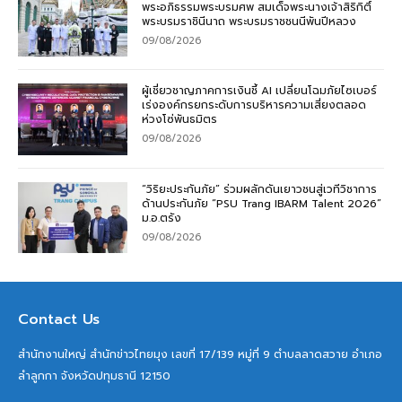
พระอภิธรรมพระบรมศพ สมเด็จพระนางเจ้าสิริกิติ์
พระบรมราชินีนาถ พระบรมราชชนนีพันปีหลวง
09/08/2026
ผู้เชี่ยวชาญภาคการเงินชี้ AI เปลี่ยนโฉมภัยไซเบอร์
เร่งองค์กรยกระดับการบริหารความเสี่ยงตลอด
ห่วงโซ่พันธมิตร
09/08/2026
“วิริยะประกันภัย” ร่วมผลักดันเยาวชนสู่เวทีวิชาการ
ด้านประกันภัย “PSU Trang IBARM Talent 2026”
ม.อ.ตรัง
09/08/2026
Contact Us
สำนักงานใหญ่ สำนักข่าวไทยมุง เลขที่ 17/139 หมู่ที่ 9 ตำบลลาดสวาย อำเภอ
ลำลูกกา จังหวัดปทุมธานี 12150