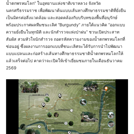
น้ำตกพรหมโลก” ในอุทยานแห่งชาติเขาหลวง จังหวัด
นครศรีธรรมราช เพื่อพัฒนาต้นแบบเส้นทางศึกษาธรรมชาติที่ยั่งยืน
เป็นมิตรต่อสิ่งแวดล้อม และสอดคล้องกับบริบทของพื้นที่อนุรักษ์
พร้อมประกาศผลทีมชนะเลิศ “Burgundy” ภายใต้แนวคิด “ออกแบบ
ความยั่งยืนในทุกมิติ และนักสำรวจแห่งป่าฝน” ชวนเปิดประสาท
สัมผัส สวมหัวใจนักสำรวจ ถอดรหัสความงามของน้ำตกพรหมโลกที่
ซ่อนอยู่ ซึ่งผลงานการออกแบบที่ชนะเลิศจะได้รับการนำไปพัฒนา
แบบแปลนและก่อสร้างเส้นทางศึกษาธรรมชาติน้ำตกพรหมโลกให้
แล้วเสร็จต่อไป คาดว่าจะเปิดให้เข้าเยี่ยมชมภายในเดือนธันวาคม
2569