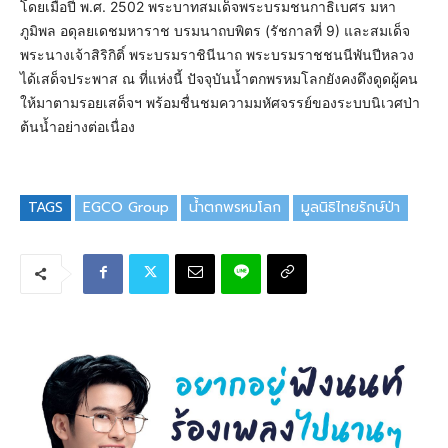
โดยเมื่อปี พ.ศ. 2502 พระบาทสมเด็จพระบรมชนกาธิเบศร มหา
ภูมิพล อดุลยเดชมหาราช บรมนาถบพิตร (รัชกาลที่ 9) และสมเด็จ
พระนางเจ้าสิริกิติ์ พระบรมราชินีนาถ พระบรมราชชนนีพันปีหลวง
ได้เสด็จประพาส ณ ที่แห่งนี้ ปัจจุบันน้ำตกพรหมโลกยังคงดึงดูดผู้คน
ให้มาตามรอยเสด็จฯ พร้อมชื่นชมความมหัศจรรย์ของระบบนิเวศป่า
ต้นน้ำอย่างต่อเนื่อง
TAGS
EGCO Group
น้ำตกพรหมโลก
มูลนิธิไทยรักษ์ป่า