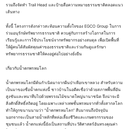
รวมถึงจัดทำ Trail Head และป้ายสื่อความหมายธรรมชาติตลอดแนว
เส้นทาง
ทั้งนี้ โครงการดังกล่าวสะท้อนความตั้งใจของ EGCO Group ในการ
ร่วมอนุรักษ์ทรัพยากรธรรมชาติ ควบคู่กับการสร้างโอกาสในการ
เรียนรู้และการใช้ประโยชน์จากทรัพยากรอย่างสมดุล เพื่อเปิดพื้นที่
ให้ผู้คนได้สัมผัสคุณค่าของธรรมชาติและร่วมกันดูแลรักษา
ทรัพยากรธรรมชาติให้คงอยู่ต่อไปอย่างยั่งยืน
เกี่ยวกับน้ำตกพรหมโลก
น้ำตกพรหมโลกมีต้นกำเนิดมาจากผืนป่าเทือกเขาหลวง สำหรับความ
เป็นมาของชื่อน้ำตกแห่งนี้ ชาวบ้านในอดีตเชื่อว่าด้วยสภาพพื้นที่อัน
สูงชันและหนาทึบไปด้วยพรรณไม้ขนาดใหญ่นานาชนิด จึงน่าจะมี
สิ่งศักดิ์สิทธิ์สถิตอยู่ โดยเฉพาะเหล่าเทพชั้นพรหมจากทั่วทั้งสากลโลก
ทำให้ถูกขนานนามว่า “น้ำตกพรหมโลก” สืบมาจนถึงปัจจุบัน
นอกจากจะเป็นสายน้ำหลักที่หล่อเลี้ยงชีวิตและเกษตรกรรมของ
ชุมชนแล้ว น้ำตกแห่งนี้ยังเป็นสถานที่ประวัติศาสตร์อันทรงคุณค่า