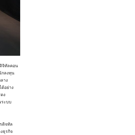
ิจิทัลคอน
นักลงทุน
กลาง
ด้อย่าง
สดง
อนระบบ
รดิจทัล
งธุรกิจ