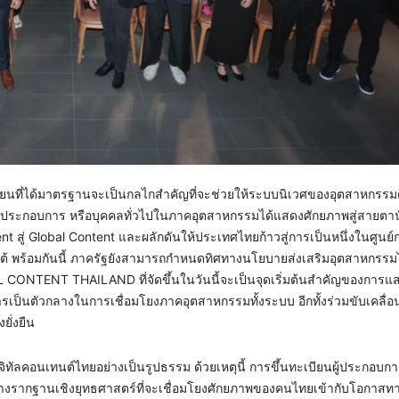
บียนที่ได้มาตรฐานจะเป็นกลไกสำคัญที่จะช่วยให้ระบบนิเวศของอุตสาหกรรมด
าผู้ประกอบการ หรือบุคคลทั่วไปในภาคอุตสาหกรรมได้แสดงศักยภาพสู่สายตา
 สู่ Global Content และผลักดันให้ประเทศไทยก้าวสู่การเป็นหนึ่งในศูนย์
ต้ พร้อมกันนี้ ภาครัฐยังสามารถกำหนดทิศทางนโยบายส่งเสริมอุตสาหกรรมไ
NTENT THAILAND ที่จัดขึ้นในวันนี้จะเป็นจุดเริ่มต้นสำคัญของการแ
รเป็นตัวกลางในการเชื่อมโยงภาคอุตสาหกรรมทั้งระบบ อีกทั้งร่วมขับเคลื่
ั่งยืน
ิจิทัลคอนเทนต์ไทยอย่างเป็นรูปธรรม ด้วยเหตุนี้ การขึ้นทะเบียนผู้ประกอบกา
การวางรากฐานเชิงยุทธศาสตร์ที่จะเชื่อมโยงศักยภาพของคนไทยเข้ากับโอกาสทา