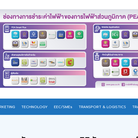
RKETING
TECHNOLOGY
EEC/SMEs
TRANSPORT & LOGISTICS
TR