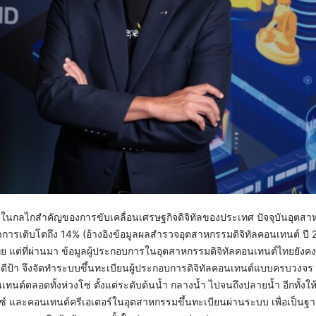
ึ่งในกลไกสำคัญของการขับเคลื่อนเศรษฐกิจดิจิทัลของประเทศ ปัจจุบันอุตสา
การเติบโตถึง 14% (อ้างอิงข้อมูลผลสำรวจอุตสาหกรรมดิจิทัลคอนเทนต์ ปี 2
 แต่ที่ผ่านมา ข้อมูลผู้ประกอบการในอุตสาหกรรมดิจิทัลคอนเทนต์ไทยยังคง
ดีป้า จึงจัดทำระบบขึ้นทะเบียนผู้ประกอบการดิจิทัลคอนเทนต์แบบครบวงจร เ
ต์ตลอดทั้งห่วงโซ่ ตั้งแต่ระดับต้นน้ำ กลางน้ำ ไปจนถึงปลายน้ำ อีกทั้งใ
 และคอนเทนต์ครีเอเตอร์ในอุตสาหกรรมขึ้นทะเบียนผ่านระบบ เพื่อเป็นฐา