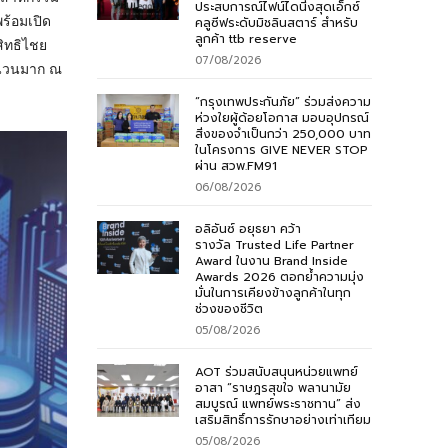
ประสบการณ์ไฟน์ไดนิ่งสุดเอ็กซ์
ร้อมเปิด
คลูซีฟระดับมิชลินสตาร์ สำหรับ
ลูกค้า ttb reserve
สิทธิไชย
07/08/2026
ำนวนมาก ณ
“กรุงเทพประกันภัย” ร่วมส่งความ
ห่วงใยผู้ด้อยโอกาส มอบอุปกรณ์
สิ่งของจำเป็นกว่า 250,000 บาท
ในโครงการ GIVE NEVER STOP
ผ่าน สวพ.FM91
06/08/2026
อลิอันซ์ อยุธยา คว้า
รางวัล Trusted Life Partner
Award ในงาน Brand Inside
Awards 2026 ตอกย้ำความมุ่ง
มั่นในการเคียงข้างลูกค้าในทุก
ช่วงของชีวิต
05/08/2026
AOT ร่วมสนับสนุนหน่วยแพทย์
อาสา “ราษฎรสุขใจ พลานามัย
สมบูรณ์ แพทย์พระราชทาน” ส่ง
เสริมสิทธิ์การรักษาอย่างเท่าเทียม
05/08/2026