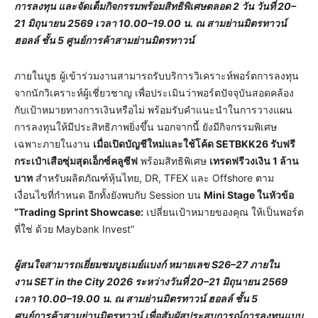
การลงทุน และจัดเต็มกิจกรรมพร้อมสิทธิพิเศษตลอด 2 วัน วันที่ 20–
21 มิถุนายน 2569 เวลา 10.00–19.00 น. ณ สามย่านมิตรทาวน์
ฮอลล์ ชั้น 5 ศูนย์การค้าสามย่านมิตรทาวน์
ภายในบูธ ผู้เข้าร่วมงานสามารถรับบริการวิเคราะห์พอร์ตการลงทุน
จากนักวิเคราะห์ผู้เชี่ยวชาญ เพื่อประเมินว่าพอร์ตปัจจุบันสอดคล้อง
กับเป้าหมายทางการเงินหรือไม่ พร้อมรับคำแนะนำในการวางแผน
การลงทุนให้มีประสิทธิภาพยิ่งขึ้น นอกจากนี้ ยังมีกิจกรรมพิเศษ
เฉพาะภายในงาน
เมื่อเปิดบัญชีใหม่และใช้โค้ด
SETBKK26 รับฟรี
กระเป๋าเสือซุ่มสุดเอ็กซ์คลูซีฟ
พร้อมสิทธิพิเศษ
เทรดฟรีวงเงิน 1 ล้าน
บาท
สำหรับผลิตภัณฑ์หุ้นไทย, DR, TFEX และ Offshore ตาม
เงื่อนไขที่กำหนด อีกทั้งยังพบกับ Session บน
Mini Stage ในหัวข้อ
“Trading Sprint Showcase:
เปลี่ยนเป้าหมายของคุณ ให้เป็นพอร์ต
ที่ใช่ ด้วย Maybank Invest”
ผู้สนใจสามารถเยี่ยมชมบูธเมย์แบงก์ หมายเลข
S26–27 ภายใน
งาน SET in the City 2026 ระหว่างวันที่ 20–21 มิถุนายน 2569
เวลา 10.00–19.00 น. ณ สามย่านมิตรทาวน์ ฮอลล์ ชั้น 5
ศูนย์การค้าสามย่านมิตรทาวน์ เพื่อสัมผัสประสบการณ์การลงทุนแบบ