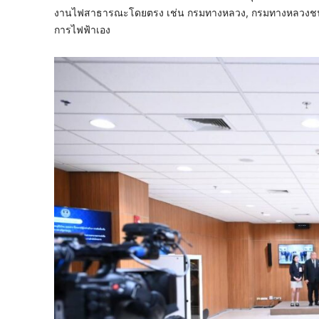
งานไฟสาธารณะโดยตรง เช่น กรมทางหลวง, กรมทางหลวงชนบท แ
การไฟฟ้าเอง