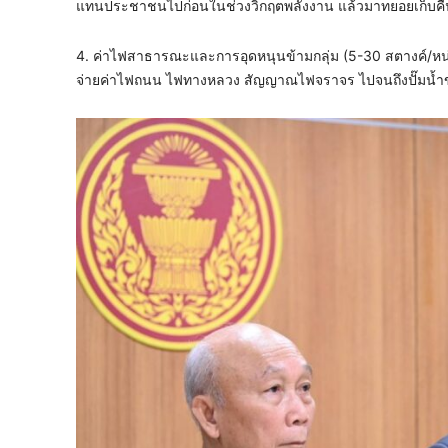
แทนประชาชนไปก่อนในช่วงวิกฤตพลังงาน แล้วมาทยอยเก็บคื
​4. ค่าไฟสาธารณะและการอุดหนุนข้ามกลุ่ม (5-30 สตางค์/หน่ว
จ่ายค่าไฟถนน ไฟทางหลวง สัญญาณไฟจราจร ไปจนถึงปั๊มน้ำขนา