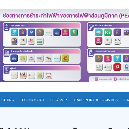
RKETING
TECHNOLOGY
EEC/SMEs
TRANSPORT & LOGISTICS
TR