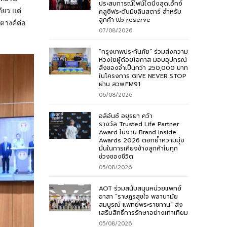
ประสบการณ์ไฟน์ไดนิ่งสุดเอ็กซ์
ียว แต่
คลูซีฟระดับมิชลินสตาร์ สำหรับ
ลูกค้า ttb reserve
ตางค์ต่อ
07/08/2026
“กรุงเทพประกันภัย” ร่วมส่งความ
ห่วงใยผู้ด้อยโอกาส มอบอุปกรณ์
สิ่งของจำเป็นกว่า 250,000 บาท
ในโครงการ GIVE NEVER STOP
ผ่าน สวพ.FM91
06/08/2026
อลิอันซ์ อยุธยา คว้า
รางวัล Trusted Life Partner
Award ในงาน Brand Inside
Awards 2026 ตอกย้ำความมุ่ง
มั่นในการเคียงข้างลูกค้าในทุก
ช่วงของชีวิต
05/08/2026
AOT ร่วมสนับสนุนหน่วยแพทย์
อาสา “ราษฎรสุขใจ พลานามัย
สมบูรณ์ แพทย์พระราชทาน” ส่ง
เสริมสิทธิ์การรักษาอย่างเท่าเทียม
05/08/2026