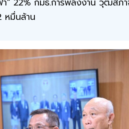
” 22% กมธ.การพลังงาน วุฒิสภาจี้ร
 หมื่นล้าน