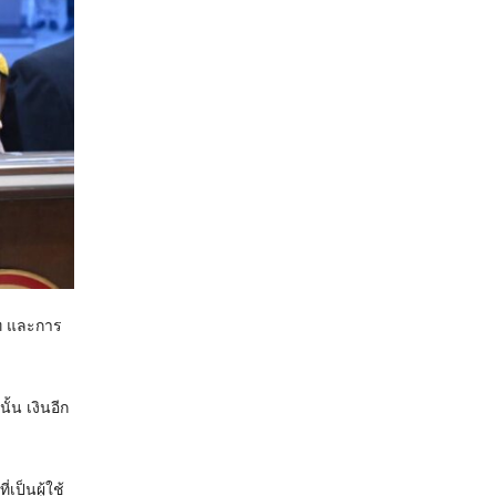
 และ​การ
้น เงินอีก
เป็นผู้ใช้