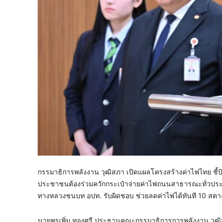
กรรมาธิการพลังงาน วุฒิสภา เปิดแผลโครงสร้างค่าไฟไทย ชี้บิล
ประชาชนต้องร่วมควักกระเป๋าจ่ายค่าไฟถนนสาธารณะทั่วประเท
ทางหลวงชนบท อปท. รับผิดชอบ ช่วยลดค่าไฟได้ทันที 10 สตาง
​นายพรเพิ่ม ทองศรี ประธานคณะกรรมาธิการการพลังงาน วุฒิส