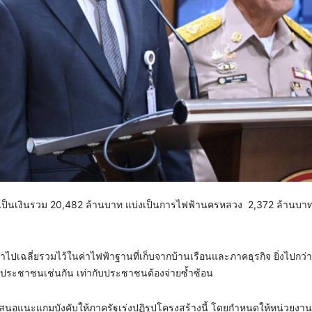
ป็นเงินรวม 20,482 ล้านบาท แบ่งเป็น​การไฟฟ้านครหลวง 2,372 ล้านบาท
ำไปเฉลี่ยรวมไว้ในค่าไฟฟ้าฐานที่เก็บจากบ้านเรือนและภาคธุรกิจ ยิ่งไปกว่านั
องประชาชนเช่นกัน เท่ากับประชาชนต้องจ่ายซ้ำซ้อน
เสนอแนะแกมบังคับให้ภาครัฐเร่งปฏิรูปโครงสร้างนี้ โดยกำหนดให้หน่วยงานที่