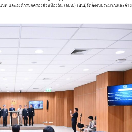
ละองค์กรปกครองส่วนท้องถิ่น (อปท.) เป็นผู้จัดตั้งงบประมาณและจ่ายต