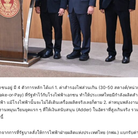
นอยู่ มี 4 ตัวการหลัก ได้แก่ ​1. ค่าสำรองไฟส่วนเกิน (30-50 สตางค์/หน่
” (Take-or-Pay) ที่รัฐทำไว้กับโรงไฟฟ้าเอกชน ทำให้ประเทศไทยมีกำลังผลิตส
แม้โรงไฟฟ้านั้นจะไม่ได้เดินเครื่องผลิตจริงเลยก็ตาม ​2. ค่าหนุนพลังงา
นหมุนเวียนยุคแรก ๆ ที่ให้เงินสนับสนุน (Adder) ในอัตราที่สูงเกินจริง รว
ี้
่าจากการที่รัฐบาลสั่งให้การไฟฟ้าฝ่ายผลิตแห่งประเทศไทย (กฟผ.) แบกรับค่าเ