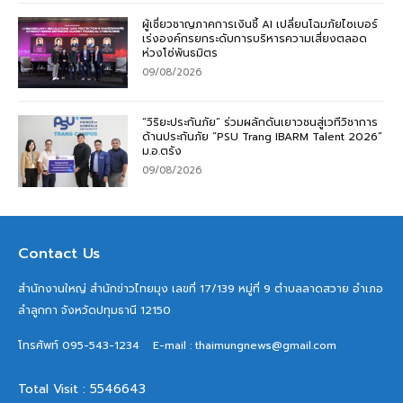
ผู้เชี่ยวชาญภาคการเงินชี้ AI เปลี่ยนโฉมภัยไซเบอร์
เร่งองค์กรยกระดับการบริหารความเสี่ยงตลอด
ห่วงโซ่พันธมิตร
09/08/2026
“วิริยะประกันภัย” ร่วมผลักดันเยาวชนสู่เวทีวิชาการ
ด้านประกันภัย “PSU Trang IBARM Talent 2026”
ม.อ.ตรัง
09/08/2026
Contact Us
สำนักงานใหญ่ สำนักข่าวไทยมุง เลขที่ 17/139 หมู่ที่ 9 ตำบลลาดสวาย อำเภอ
ลำลูกกา จังหวัดปทุมธานี 12150
โทรศัพท์ 095-543-1234
E-mail : thaimungnews@gmail.com
Total Visit : 5546643