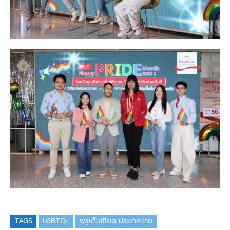
TAGS
LGBTQ+
พรูเด็นเชียล ประเทศไทย