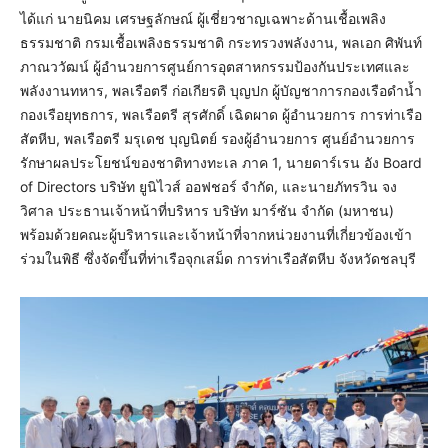
ได้แก่ นายนิคม เศรษฐลักษณ์ ผู้เชี่ยวชาญเฉพาะด้านเชื้อเพลิง
ธรรมชาติ กรมเชื้อเพลิงธรรมชาติ กระทรวงพลังงาน, พลเอก ศิพันท์
ภาณววัฒน์ ผู้อำนวยการศูนย์การอุตสาหกรรมป้องกันประเทศและ
พลังงานทหาร, พลเรือตรี ก่อเกียรติ บุญปก ผู้บัญชาการกองเรือดำน้ำ
กองเรือยุทธการ, พลเรือตรี สุรศักดิ์ เฉิดผาด ผู้อำนวยการ การท่าเรือ
สัตหีบ, พลเรือตรี มรุเดช บุญนิตย์ รองผู้อำนวยการ ศูนย์อำนวยการ
รักษาผลประโยชน์ของชาติทางทะเล ภาค 1, นายดาร์เรน อัง Board
of Directors บริษัท ยูนิไวส์ ออฟชอร์ จำกัด, และนายภัทรวิน จง
วิศาล ประธานเจ้าหน้าที่บริหาร บริษัท มาร์ซัน จำกัด (มหาชน)
พร้อมด้วยคณะผู้บริหารและเจ้าหน้าที่จากหน่วยงานที่เกี่ยวข้องเข้า
ร่วมในพิธี ซึ่งจัดขึ้นที่ท่าเรือจุกเสม็ด การท่าเรือสัตหีบ จังหวัดชลบุรี