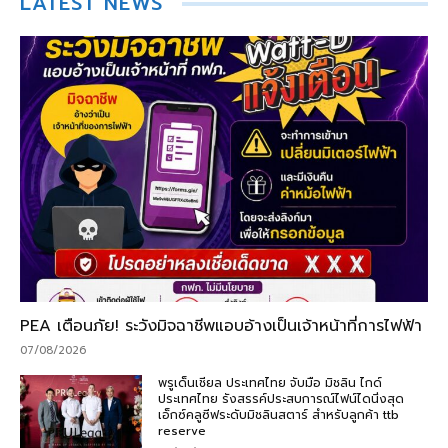
LATEST NEWS
PEA เตือนภัย! ระวังมิจฉาชีพแอบอ้างเป็นเจ้าหน้าที่การไฟฟ้า
07/08/2026
พรูเด็นเชียล ประเทศไทย จับมือ มิชลิน ไกด์
ประเทศไทย รังสรรค์ประสบการณ์ไฟน์ไดนิ่งสุด
เอ็กซ์คลูซีฟระดับมิชลินสตาร์ สำหรับลูกค้า ttb
reserve