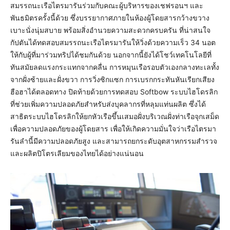
สมรรถนะเรือไตรมารันร่วมกับคณะผู้บริหารของเชฟรอนฯ และ
พันธมิตรครั้งนี้ด้วย ซึ่งบรรยากาศภายในห้องผู้โดยสารกว้างขวาง
เบาะนั่งนุ่มสบาย พร้อมสิ่งอำนวยความสะดวกครบครัน ที่น่าสนใจ
กัปตันได้ทดสอบสมรรถนะเรือไตรมารันให้วิ่งด้วยความเร็ว 34 นอต
ให้กับผู้ที่มาร่วมทริปได้ชมกันด้วย นอกจากนี้ยังได้โชว์เทคโนโลยีที่
ทันสมัยลดแรงกระแทกจากคลื่น การหมุนเรือรอบตัวเองกลางทะเลทั้ง
จากฝั่งซ้ายและฝั่งขวา การวิ่งซิกแซก การเบรกกระทันหันเรียกเสียง
ฮือฮาได้ตลอดทาง ปิดท้ายด้วยการทดสอบ Softbow ระบบไฮโดรลิก
ที่ช่วยเพิ่มความปลอดภัยสำหรับส่งบุคลากรที่หลุมแท่นผลิต ซึ่งได้
สาธิตระบบไฮโดรลิกให้ยกหัวเรือขึ้นเสมอฝั่งบริเวณฝั่งท่าเรือจุกเสม็ด
เพื่อความปลอดภัยของผู้โดยสาร เพื่อให้เกิดความมั่นใจว่าเรือไตรมา
รันลำนี้มีความปลอดภัยสูง และสามารถยกระดับอุตสาหกรรมสำรวจ
และผลิตปิโตรเลียมของไทยได้อย่างแน่นอน