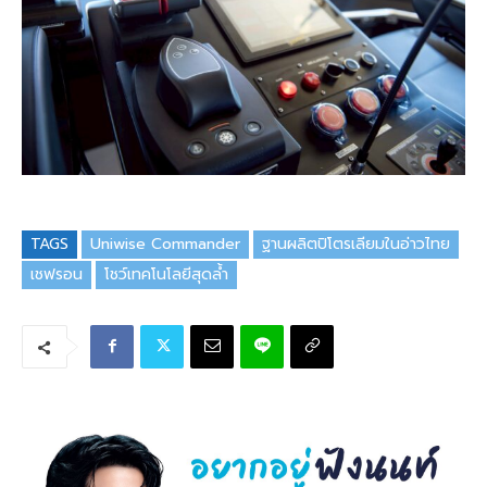
TAGS
Uniwise Commander
ฐานผลิตปิโตรเลียมในอ่าวไทย
เชฟรอน
โชว์เทคโนโลยีสุดล้ำ