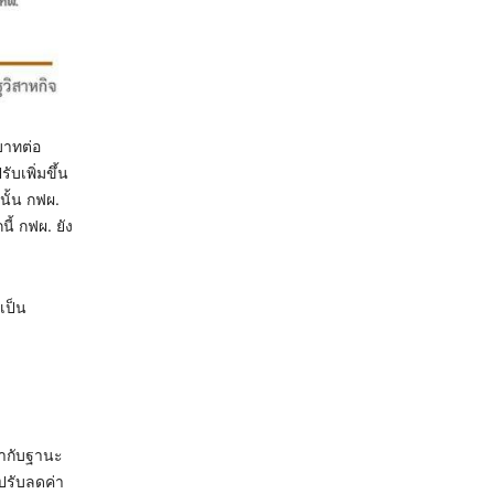
บาทต่อ
บเพิ่มขึ้น
นั้น กฟผ.
ี้ กฟผ. ยัง
เป็น
กำกับฐานะ
อปรับลดค่า