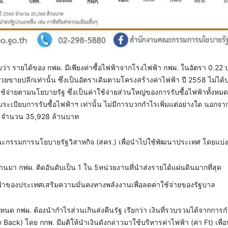
ว่า รายได้ของ กฟผ. มีเพียงค่าซื้อไฟฟ้าจากโรงไฟฟ้า กฟผ. ในอัตรา 0.22 
ายปลีกเท่านั้น ซึ่งเป็นอัตราเดิมตามโครงสร้างค่าไฟฟ้า ปี 2558 ไม่ได้ปรั
้จ่ายตามนโยบายรัฐ ซึ่งเป็นค่าใช้จ่ายส่วนใหญ่ของการรับซื้อไฟฟ้าทั้งหมด
ะเบียบการรับซื้อไฟฟ้าฯ เท่านั้น ไม่มีการบวกกำไรเพิ่มแต่อย่างใด นอกจากน
68 จำนวน 35,928 ล้านบาท
ะกรรมการนโยบายรัฐวิสาหกิจ (สคร.) เพื่อนำไปใช้พัฒนาประเทศ โดยแบ่ง
่านมา กฟผ. ติดอันดับเป็น 1 ใน 5หน่วยงานที่นำส่งรายได้แผ่นดินมากที่สุด
ฟ้าของประเทศเสริมความมั่นคงทางพลังงานเพื่อลดค่าใช้จ่ายของรัฐบาล
หนด กฟผ. ต้องนำกำไรส่วนเกินส่งคืนรัฐ เรียกว่า เงินที่รวบรวมได้จากการ
ack) โดย กกพ. มีมติให้นำเงินดังกล่าวมาใช้บริหารค่าไฟฟ้า (ค่า Ft) เพื่