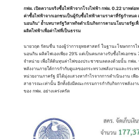
กฟผ. เปิดความจริงซื้อไฟฟ้าจากโรงไฟฟ้า กฟผ. 0.22 บาทต่อ
ค่าซื้อไฟฟ้าจากเอกชนเป็นผู้รับซื้อไฟฟ้าตามราคาที่รัฐกำหน
นอนกิน” ย้ำบทบาทรัฐวิสาหกิจดำเนินกิจการตามนโยบายรัฐเพื
ผลิตไฟฟ้าเพื่อค่าไฟที่เป็นธรรม
นายวฤต รัตนชื่น รองผู้ว่าการยุทธศาสตร์ ในฐานะโฆษกการไฟฟ้
นอนกิน ผลิตไฟเองเพียง 29% แต่เป็นคนกลางรับซื้อไฟเอกชน
จำหน่าย เพื่อให้ต้นทุนค่าไฟของประชาชนลดลงด้วยนั้น กฟผ. ขอช
พลังงานภายใต้การกำกับดูแลของกระทรวงพลังงานและกระทรว
หน่วยงานภาครัฐ มิได้มุ่งแสวงหากำไรจากการดำเนินงาน เพียงแ
สาธารณะเท่านั้น อีกทั้งยังมีคณะกรรมการกำกับกิจการพลังง
ของ กฟผ. อย่างเคร่งครัด