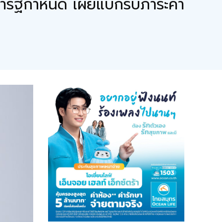
คารัฐกำหนด เผยแบกรับภาระค่า