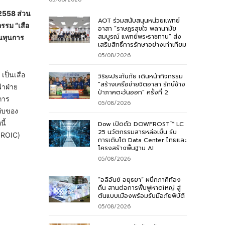
2558 ส่วน
AOT ร่วมสนับสนุนหน่วยแพทย์
รรม “เสือ
อาสา “ราษฎรสุขใจ พลานามัย
สมบูรณ์ แพทย์พระราชทาน” ส่ง
นทุนการ
เสริมสิทธิ์การรักษาอย่างเท่าเทียม
05/08/2026
เป็นเสือ
วิริยะประกันภัย เดินหน้ากิจกรรม
“สร้างเครือข่ายจิตอาสา รักษ์ช้าง
้าฝ่าย
ป่าภาคตะวันออก” ครั้งที่ 2
จการ
05/08/2026
กับของ
ี้
Dow เปิดตัว DOWFROST™ LC
25 นวัตกรรมสารหล่อเย็น รับ
 ROIC)
การเติบโต Data Center ไทยและ
โครงสร้างพื้นฐาน AI
05/08/2026
“อลิอันซ์ อยุธยา” ผนึกภาคีท้อง
ถิ่น สานต่อการฟื้นฟูหาดใหญ่ สู่
ต้นแบบเมืองพร้อมรับมือภัยพิบัติ
05/08/2026