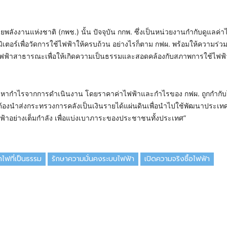
านแห่งชาติ (กพช.) นั้น ปัจจุบัน กกพ. ซึ่งเป็นหน่วยงานกำกับดูแลค่าไฟ
ิเตอร์เพื่อวัดการใช้ไฟฟ้าให้ครบถ้วน อย่างไรก็ตาม กฟผ. พร้อมให้ความร่วม
ไฟฟ้าสาธารณะเพื่อให้เกิดความเป็นธรรมและสอดคล้องกับสภาพการใช้ไฟฟ
่งแสวงหากำไรจากการดำเนินงาน โดยราคาค่าไฟฟ้าและกำไรของ กฟผ. ถูกกำกั
ต้องนำส่งกระทรวงการคลังเป็นเงินรายได้แผ่นดินเพื่อนำไปใช้พัฒนาประเทศ
ตไฟฟ้าอย่างเต็มกำลัง เพื่อแบ่งเบาภาระของประชาชนทั้งประเทศ”
าไฟที่เป็นธรรม
รักษาความมั่นคงระบบไฟฟ้า
เปิดความจริงซื้อไฟฟ้า