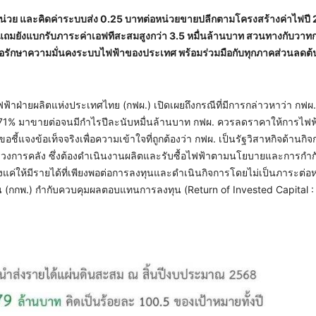
หน่วย และคิดค่าระบบส่ง 0.25 บาทต่อหน่วยขายปลีกตามโครงสร้างค่าไฟปี 
ด แถมยังแบกรับภาระค่าเอฟทีสะสมสูงกว่า 3.5 หมื่นล้านบาท สวนทางกับวาทก
่อรักษาความมั่นคงระบบไฟฟ้าของประเทศ พร้อมร่วมมือกับทุกภาคส่วนลดต้
าฝ่ายผลิตแห่งประเทศไทย (กฟผ.) เปิดเผยถึงกรณีที่มีการกล่าวหาว่า กฟผ. 
 71% มาขายต่อจนมีกำไรปีละนับหมื่นล้านบาท กฟผ. ควรลดราคาให้การไฟฟ
ี้แจงข้อเท็จจริงเพื่อความเข้าใจที่ถูกต้องว่า กฟผ. เป็นรัฐวิสาหกิจด้านกิ
งการคลัง ซึ่งต้องดำเนินงานผลิตและรับซื้อไฟฟ้าตามนโยบายและการกำ
ค่ให้มีรายได้ที่เพียงพอต่อการลงทุนและดำเนินกิจการโดยไม่เป็นภาระต่อหน
าน (กกพ.) กำกับควบคุมผลตอบแทนการลงทุน (Return of Invested Capital :