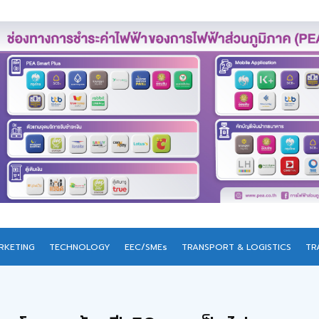
RKETING
TECHNOLOGY
EEC/SMEs
TRANSPORT & LOGISTICS
TR