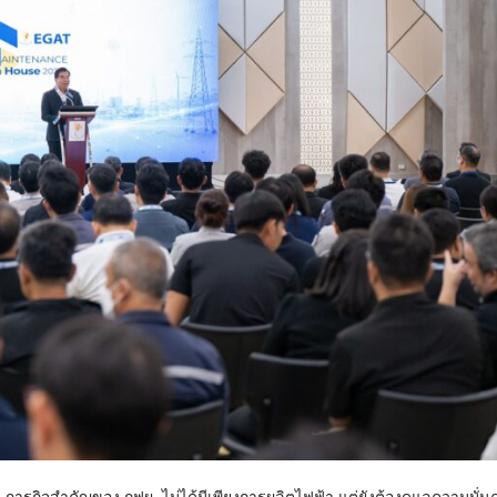
วว่า ภารกิจสำคัญของ กฟผ. ไม่ได้มีเพียงการผลิตไฟฟ้า แต่ยังต้องดูแลความมั