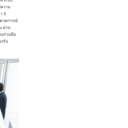
มีความ
่า 5
ิงคาดการณ์
น ผ่าน
มร่วมมือ
องรับ