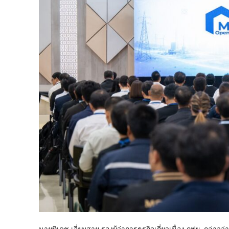
นายทิเดช เอี่ยมสาย รองผู้ว่าการธุรกิจเกี่ยวเนื่อง กฟผ. กล่า