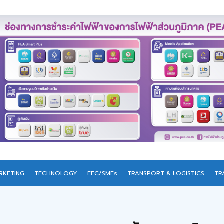
RKETING
TECHNOLOGY
EEC/SMEs
TRANSPORT & LOGISTICS
TR