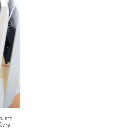
รรม การ
ั้งภาค