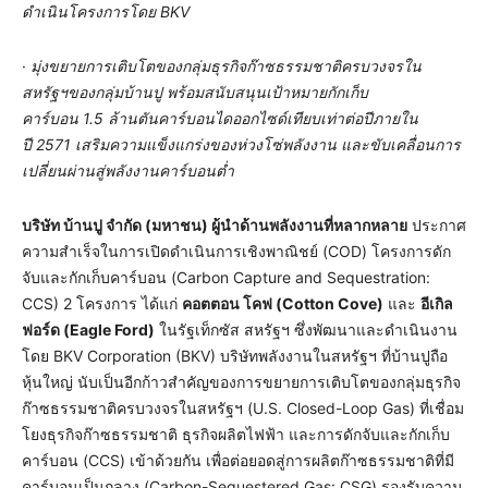
ดำเนินโครงการโดย BKV
·
มุ่งขยายการเติบโตของกลุ่มธุรกิจก๊าซธรรมชาติครบวงจรใน
สหรัฐฯของกลุ่มบ้านปู พร้อมสนับสนุนเป้าหมายกักเก็บ
คาร์บอน
1.5 ล้านตันคาร์บอนไดออกไซด์เทียบเท่าต่อปีภายใน
ปี 2571 เสริมความแข็งแกร่งของห่วงโซ่พลังงาน และขับเคลื่อนการ
เปลี่ยนผ่านสู่พลังงานคาร์บอนต่ำ
บริษัท บ้านปู จำกัด (มหาชน) ผู้นำด้านพลังงานที่หลากหลาย
ประกาศ
ความสำเร็จในการเปิดดำเนินการเชิงพาณิชย์ (COD) โครงการดัก
จับและกักเก็บคาร์บอน (Carbon Capture and Sequestration:
CCS) 2 โครงการ ได้แก่
คอตตอน โคฟ (
Cotton Cove)
และ
อีเกิล
ฟอร์ด (
Eagle Ford)
ในรัฐเท็กซัส สหรัฐฯ ซึ่งพัฒนาและดำเนินงาน
โดย BKV Corporation (BKV) บริษัทพลังงานในสหรัฐฯ ที่บ้านปูถือ
หุ้นใหญ่ นับเป็นอีกก้าวสำคัญของการขยายการเติบโตของกลุ่มธุรกิจ
ก๊าซธรรมชาติครบวงจรในสหรัฐฯ (U.S. Closed-Loop Gas) ที่เชื่อม
โยงธุรกิจก๊าซธรรมชาติ ธุรกิจผลิตไฟฟ้า และการดักจับและกักเก็บ
คาร์บอน (CCS) เข้าด้วยกัน เพื่อต่อยอดสู่การผลิตก๊าซธรรมชาติที่มี
คาร์บอนเป็นกลาง (Carbon-Sequestered Gas: CSG) รองรับความ