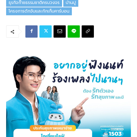
ธุรกิจก๊าซธรรมชาติครบวงจร
บ้านปู
โครงการดักจับและกักเก็บคาร์บอน