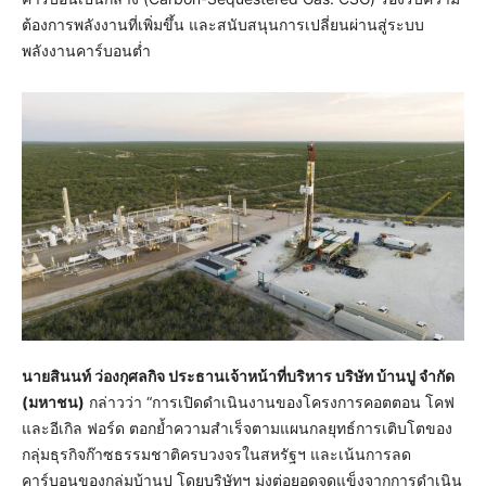
ต้องการพลังงานที่เพิ่มขึ้น และสนับสนุนการเปลี่ยนผ่านสู่ระบบ
พลังงานคาร์บอนต่ำ
นายสินนท์ ว่องกุศลกิจ ประธานเจ้าหน้าที่บริหาร บริษัท บ้านปู จำกัด
(มหาชน)
กล่าวว่า “การเปิดดำเนินงานของโครงการคอตตอน โคฟ
และอีเกิล ฟอร์ด ตอกย้ำความสำเร็จตามแผนกลยุทธ์การเติบโตของ
กลุ่มธุรกิจก๊าซธรรมชาติครบวงจรในสหรัฐฯ และเน้นการลด
คาร์บอนของกลุ่มบ้านปู โดยบริษัทฯ มุ่งต่อยอดจุดแข็งจากการดำเนิน