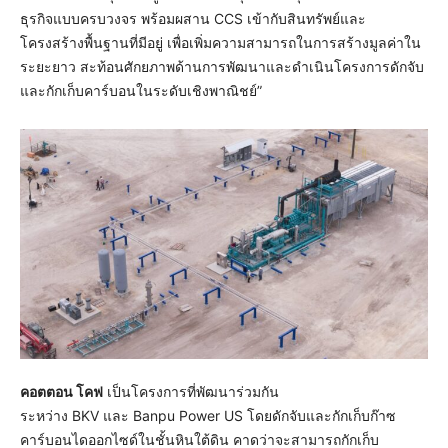
ธุรกิจแบบครบวงจร พร้อมผสาน CCS เข้ากับสินทรัพย์และ
โครงสร้างพื้นฐานที่มีอยู่ เพื่อเพิ่มความสามารถในการสร้างมูลค่าใน
ระยะยาว สะท้อนศักยภาพด้านการพัฒนาและดำเนินโครงการดักจับ
และกักเก็บคาร์บอนในระดับเชิงพาณิชย์”
คอตตอน โคฟ
เป็นโครงการที่พัฒนาร่วมกัน
ระหว่าง BKV และ Banpu Power US โดยดักจับและกักเก็บก๊าซ
คาร์บอนไดออกไซด์ในชั้นหินใต้ดิน คาดว่าจะสามารถกักเก็บ