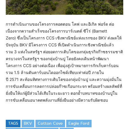
การดำเนินงานของโครงการคอตตอน โคฟ และอีเกิล ฟอร์ด ต่อ
เนื่องจากความสำเร็จของโครงการบาร์เนตต์ ซีโร่ (Barnett
Zero) ซึ่งเป็นโครงการ CCS เชิงพาณิชย์แห่งแรกของ BKV ส่งผลให้
ปัจจุบัน BKV มีโครงการ CCS ที่เปิดดำเนินการเชิงพาณิชย์แล้ว
รวม 3 แห่งในสหรัฐฯ ต่อยอดการเติบโตของกลุ่มธุรกิจก๊าซธรรมชาติ
ครบวงจรในสหรัฐฯ ของกลุ่มบ้านปู โดยยังคงเดินหน้าพัฒนา
โครงการ CCS อย่างต่อเนื่อง เพื่อมุ่งสู่เป้าหมายการกักเก็บคาร์บอน
รวม 1.5 ล้านตันคาร์บอนไดออกไซด์เทียบเท่าต่อปี ภายใน
ปี 2571 สะท้อนทิศทางการเติบโตของกลุ่มบ้านปู และความมุ่งมั่นใน
การขับเคลื่อนการลดการปล่อยก๊าซเรือนกระจก พร้อมสร้างผลลัพธ์ที่
ยั่งยืนให้แก่ผู้มีส่วนได้เสียในระยะยาว ตอกย้ำบทบาทของบ้านปูใน
การขับเคลื่อนอนาคตพลังงานที่ยั่งยืนอย่างมีความรับผิดชอบ
TAGS
BKV
Cotton Cove
Eagle Ford