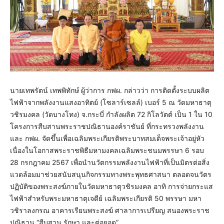
นายเทพรัตน์ เทพพิทักษ์ ผู้ว่าการ กฟผ. กล่าวว่า การติดตั้งระบบผลิต
ไฟฟ้าจากพลังงานแสงอาทิตย์ (โซลาร์เซลล์) เบอร์ 5 ณ วัดมหาธาตุ
วชิรมงคล (วัดบางโทง) จ.กระบี่ กำลังผลิต 72 กิโลวัตต์ เป็น 1 ใน 10
โครงการสืบสานพระราชปณิธานองค์ราชันย์ ที่กระทรวงพลังงาน
และ กฟผ. จัดขึ้นเพื่อเฉลิมพระเกียรติพระบาทสมเด็จพระเจ้าอยู่หัว
เนื่องในโอกาสพระราชพิธีมหามงคลเฉลิมพระชนมพรรษา 6 รอบ
28 กรกฎาคม 2567 เพื่อนำนวัตกรรมพลังงานไฟฟ้าที่เป็นมิตรต่อสิ่ง
แวดล้อมมาช่วยสนับสนุนกิจกรรมทางพระพุทธศาสนา ตลอดจนวัตร
ปฏิบัติของพระสงฆ์ภายในวัดมหาธาตุวชิรมงคล อาทิ การจ่ายกระแส
ไฟฟ้าสำหรับพระมหาธาตุเจดีย์ เฉลิมพระเกียรติ 50 พรรษา มหา
วชิราลงกรณ อาคารเรียนพระสงฆ์ ศาลาการเปรียญ สนองพระราช
ปณิธาน “สืบสาน รักษา และต่อยอด”