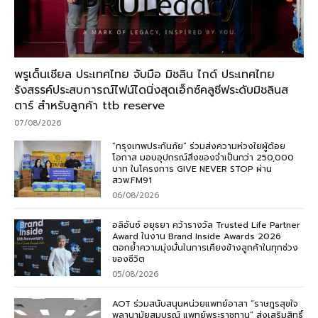
พรูเด็นเชียล ประเทศไทย จับมือ มิชลิน ไกด์ ประเทศไทย
รังสรรค์ประสบการณ์ไฟน์ไดนิ่งสุดเอ็กซ์คลูซีฟระดับมิชลินส
ตาร์ สำหรับลูกค้า ttb reserve
07/08/2026
“กรุงเทพประกันภัย” ร่วมส่งความห่วงใยผู้ด้อย
โอกาส มอบอุปกรณ์สิ่งของจำเป็นกว่า 250,000
บาท ในโครงการ GIVE NEVER STOP ผ่าน
สวพ.FM91
06/08/2026
อลิอันซ์ อยุธยา คว้ารางวัล Trusted Life Partner
Award ในงาน Brand Inside Awards 2026
ตอกย้ำความมุ่งมั่นในการเคียงข้างลูกค้าในทุกช่วง
ของชีวิต
05/08/2026
AOT ร่วมสนับสนุนหน่วยแพทย์อาสา “ราษฎรสุขใจ
พลานามัยสมบูรณ์ แพทย์พระราชทาน” ส่งเสริมสิทธิ์