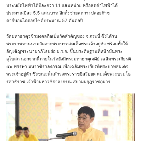
ประหยัดไฟฟ้าได้ปีละกว่า 1.1 แสนหน่วย หรือลดค่าไฟฟ้าได้
ประมาณปีละ 5.5 แสนบาท อีกทั้งช่วยลดการปล่อยก๊าซ
คาร์บอนไดออกไซด์ประมาณ 57 ตันต่อปี
วัดมหาธาตุวชิรมงคลถือเป็นวัดสำคัญของ จ.กระบี่ ซึ่งได้รับ
พระราชทานนามวัดจากพระบาทสมเด็จพระเจ้าอยู่หัว พร้อมทั้งให้
อัญเชิญพระนามาภิไธยย่อ ม.ว.ก. ขึ้นประดิษฐานที่หน้าบันพระ
อุโบสถ นอกจากนี้ภายในวัดยังมีพระมหาธาตุเจดีย์ เฉลิมพระเกียรติ
๕๐ พรรษา มหาวชิราลงกรณ เพื่อเฉลิมพระเกียรติพระบาทสมเด็จ
พระเจ้าอยู่หัว ซึ่งขณะนั้นดำรงพระราชอิสริยยศ สมเด็จพระบรมโอ
รสาธิราช เจ้าฟ้ามหาวชิราลงกรณ สยามมกุฎราชกุมาร