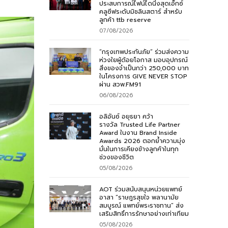
ประสบการณ์ไฟน์ไดนิ่งสุดเอ็กซ์
คลูซีฟระดับมิชลินสตาร์ สำหรับ
ลูกค้า ttb reserve
07/08/2026
“กรุงเทพประกันภัย” ร่วมส่งความ
ห่วงใยผู้ด้อยโอกาส มอบอุปกรณ์
สิ่งของจำเป็นกว่า 250,000 บาท
ในโครงการ GIVE NEVER STOP
ผ่าน สวพ.FM91
06/08/2026
อลิอันซ์ อยุธยา คว้า
รางวัล Trusted Life Partner
Award ในงาน Brand Inside
Awards 2026 ตอกย้ำความมุ่ง
มั่นในการเคียงข้างลูกค้าในทุก
ช่วงของชีวิต
05/08/2026
AOT ร่วมสนับสนุนหน่วยแพทย์
อาสา “ราษฎรสุขใจ พลานามัย
สมบูรณ์ แพทย์พระราชทาน” ส่ง
เสริมสิทธิ์การรักษาอย่างเท่าเทียม
05/08/2026