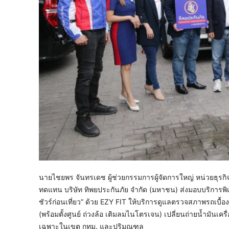
นายไชยพร จันทรเดช ผู้ช่วยกรรมการผู้จัดการใหญ่ หน่วยธุรก
ทดแทน บริษัท ทิพยประกันภัย จำกัด (มหาชน) ส่งมอบบริการพิเศ
ชัวร์ก่อนเที่ยว” ด้วย EZY FIT ให้บริการดูแลตรวจสภาพรถเบื้องต
(พร้อมตั้งศูนย์ ถ่วงล้อ เติมลมไนโตรเจน) เปลี่ยนถ่ายน้ำมันเครื
เฉพาะในเขต กทม. และปริมณฑล