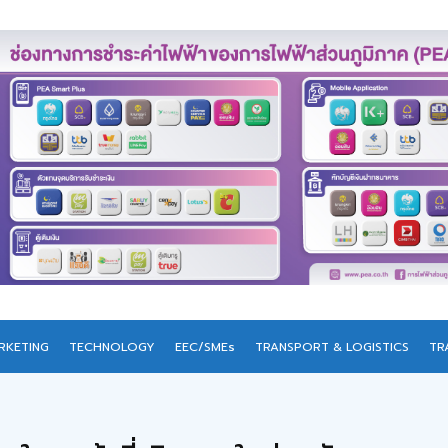
RKETING
TECHNOLOGY
EEC/SMEs
TRANSPORT & LOGISTICS
TR