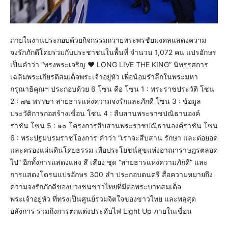
ภายในงานประกอบด้วยกิจกรรมถวายพระพรชัยมงคลแสดงความ
จงรักภักดีโดยร่วมกับประชาชนในพื้นที่ จำนวน 1,072 คน แปรอักษร
เป็นคำว่า “ทรงพระเจริญ ♥ LONG LIVE THE KING” นิทรรศการ
เฉลิมพระเกียรติสมเด็จพระเจ้าอยู่หัว เพื่อน้อมรำลึกในพระมหา
กรุณาธิคุณฯ ประกอบด้วย 6 โซน คือ โซน 1 : พระราชประวัติ โซน
2 : ๗๒ พรรษา สายธารแห่งความจงรักและภักดี โซน 3 : ข้อมูล
ประวัติการก่อสร้างเขื่อน โซน 4 : สืบสานพระราชปณิธานองค์
ราชัน โซน 5 : ๑๐ โครงการสืบสานพระราชปณิธานองค์ราชัน โซน
6 : พระปฐมบรมราชโองการ คำว่า “เราจะสืบสาน รักษา และต่อยอด
และครองแผ่นดินโดยธรรม เพื่อประโยชน์สุขแห่งอาณาราษฎรตลอด
ไป” อีกทั้งการแสดงแสง สี เสียง ชุด “สายธารแห่งความภักดี” และ
การแสดงโดรนแปรอักษร 300 ลำ ประกอบดนตรี สื่อความหมายถึง
ความจงรักภักดีของปวงชนชาวไทยที่มีต่อพระบาทสมเด็จ
พระเจ้าอยู่หัว ที่ทรงเป็นศูนย์รวมจิตใจของขาวไทย และพลุสุด
อลังการ รวมถึงการตกแต่งประดับไฟ Light Up ภายในเขื่อน