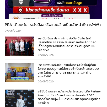
PEA เตือนภัย! ระวังมิจฉาชีพแอบอ้างเป็นเจ้าหน้าที่การไฟฟ้า
07/08/2026
พรูเด็นเชียล ประเทศไทย จับมือ มิชลิน ไกด์
ประเทศไทย รังสรรค์ประสบการณ์ไฟน์ไดนิ่งสุด
เอ็กซ์คลูซีฟระดับมิชลินสตาร์ สำหรับลูกค้า ttb
reserve
07/08/2026
“กรุงเทพประกันภัย” ร่วมส่งความห่วงใยผู้ด้อย
โอกาส มอบอุปกรณ์สิ่งของจำเป็นกว่า 250,000
บาท ในโครงการ GIVE NEVER STOP ผ่าน
สวพ.FM91
06/08/2026
อลิอันซ์ อยุธยา คว้ารางวัล Trusted Life Partner
Award ในงาน Brand Inside Awards 2026
ตอกย้ำความมุ่งมั่นในการเคียงข้างลูกค้าในทุกช่วง
ของชีวิต