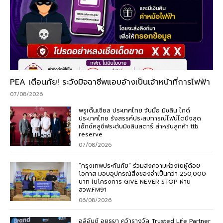
PEA เตือนภัย! ระวังมิจฉาชีพแอบอ้างเป็นเจ้าหน้าที่การไฟฟ้า
07/08/2026
พรูเด็นเชียล ประเทศไทย จับมือ มิชลิน ไกด์
ประเทศไทย รังสรรค์ประสบการณ์ไฟน์ไดนิ่งสุด
เอ็กซ์คลูซีฟระดับมิชลินสตาร์ สำหรับลูกค้า ttb
reserve
07/08/2026
“กรุงเทพประกันภัย” ร่วมส่งความห่วงใยผู้ด้อย
โอกาส มอบอุปกรณ์สิ่งของจำเป็นกว่า 250,000
บาท ในโครงการ GIVE NEVER STOP ผ่าน
สวพ.FM91
06/08/2026
อลิอันซ์ อยุธยา คว้ารางวัล Trusted Life Partner