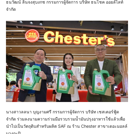
ธนวัฒน์ ลินจงสุบงกช กรรมการผู้จัดการ บริษัท ธนโชค ออยล์ไลท์
จำกัด
นางสาวลลนา บุญงามศรี กรรมการผู้จัดการ บริษัท เชสเตอร์ฟู้ด
จำกัด ร่วมลงนามความร่วมมือรวบรวมน้ำมันปรุงอาหารใช้แล้วเพื่อ
นำไปเป็นวัตถุดิบสำหรับผลิต SAF ณ ร้าน Chester สาขาเดอะมอลล์
บางกะปิ