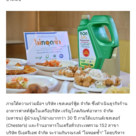
ภายใต้ความร่วมมือฯ บริษัท เชสเตอร์ฟู้ด จำกัด ซึ่งดำเนินธุรกิจร้าน
อาหารฟาสต์ฟู้ดในเครือบริษัท เจริญโภคภัณฑ์อาหาร จำกัด
(มหาชน) ผู้นำเมนูไก่ย่างมากกว่า 30 ปี ภายใต้แบรนด์เชสเตอร์
(Chester’s) และร้านอาหารในเครือทั่วประเทศรวม 152 สาขา
บริษัท บีเอสจีเอฟ จำกัด จะร่วมกันรณรงค์ “ไม่ทอดซ้ำ” โดยบริหาร