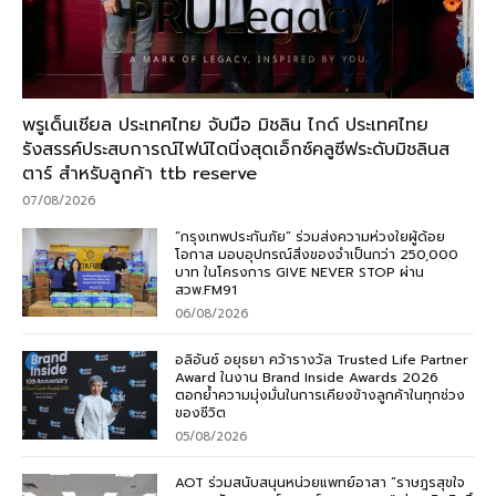
พรูเด็นเชียล ประเทศไทย จับมือ มิชลิน ไกด์ ประเทศไทย
รังสรรค์ประสบการณ์ไฟน์ไดนิ่งสุดเอ็กซ์คลูซีฟระดับมิชลินส
ตาร์ สำหรับลูกค้า ttb reserve
07/08/2026
“กรุงเทพประกันภัย” ร่วมส่งความห่วงใยผู้ด้อย
โอกาส มอบอุปกรณ์สิ่งของจำเป็นกว่า 250,000
บาท ในโครงการ GIVE NEVER STOP ผ่าน
สวพ.FM91
06/08/2026
อลิอันซ์ อยุธยา คว้ารางวัล Trusted Life Partner
Award ในงาน Brand Inside Awards 2026
ตอกย้ำความมุ่งมั่นในการเคียงข้างลูกค้าในทุกช่วง
ของชีวิต
05/08/2026
AOT ร่วมสนับสนุนหน่วยแพทย์อาสา “ราษฎรสุขใจ