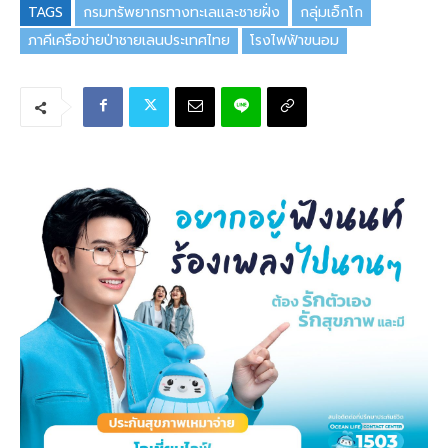
TAGS
กรมทรัพยากรทางทะเลและชายฝั่ง
กลุ่มเอ็กโก
ภาคีเครือข่ายป่าชายเลนประเทศไทย
โรงไฟฟ้าขนอม