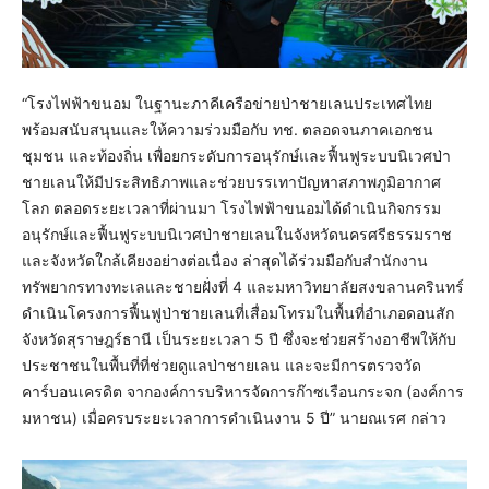
“โรงไฟฟ้าขนอม ในฐานะภาคีเครือข่ายป่าชายเลนประเทศไทย
พร้อมสนับสนุนและให้ความร่วมมือกับ ทช. ตลอดจนภาคเอกชน
ชุมชน และท้องถิ่น เพื่อยกระดับการอนุรักษ์และฟื้นฟูระบบนิเวศป่า
ชายเลนให้มีประสิทธิภาพและช่วยบรรเทาปัญหาสภาพภูมิอากาศ
โลก ตลอดระยะเวลาที่ผ่านมา โรงไฟฟ้าขนอมได้ดำเนินกิจกรรม
อนุรักษ์และฟื้นฟูระบบนิเวศป่าชายเลนในจังหวัดนครศรีธรรมราช
และจังหวัดใกล้เคียงอย่างต่อเนื่อง ล่าสุดได้ร่วมมือกับสำนักงาน
ทรัพยากรทางทะเลและชายฝั่งที่ 4 และมหาวิทยาลัยสงขลานครินทร์
ดำเนินโครงการฟื้นฟูป่าชายเลนที่เสื่อมโทรมในพื้นที่อำเภอดอนสัก
จังหวัดสุราษฎร์ธานี เป็นระยะเวลา 5 ปี ซึ่งจะช่วยสร้างอาชีพให้กับ
ประชาชนในพื้นที่ที่ช่วยดูแลป่าชายเลน และจะมีการตรวจวัด
คาร์บอนเครดิต จากองค์การบริหารจัดการก๊าซเรือนกระจก (องค์การ
มหาชน) เมื่อครบระยะเวลาการดำเนินงาน 5 ปี” นายณเรศ กล่าว